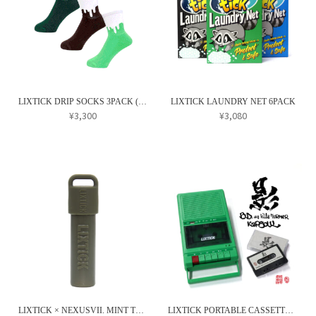
ペ
あ
あ
は
は
ー
り
り
複
複
ジ
ま
ま
数
数
か
す。
す。
の
の
ら
オ
オ
バ
バ
選
プ
プ
リ
リ
択
LIXTICK DRIP SOCKS 3PACK (REVERSE)
LIXTICK LAUNDRY NET 6PACK
シ
シ
エ
エ
¥
3,300
¥
3,080
で
ョ
ョ
ー
ー
こ
こ
き
ン
ン
シ
シ
の
の
ま
は
は
ョ
ョ
商
商
す
商
商
ン
ン
品
品
品
品
が
が
に
に
ペ
ペ
あ
あ
は
は
ー
ー
り
り
複
複
ジ
ジ
ま
ま
数
数
か
か
す。
す。
の
の
ら
ら
オ
オ
バ
バ
選
選
プ
プ
リ
リ
択
択
LIXTICK × NEXUSVII. MINT TOOTHIPIXX & HOLDER SET
LIXTICK PORTABLE CASSETTE PLAYER × KAP SOUL