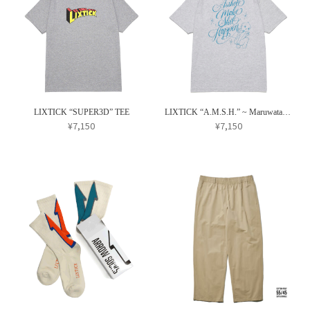
が
に
ペ
あ
は
ー
り
複
ジ
ま
数
か
す。
の
ら
オ
バ
選
プ
リ
択
LIXTICK “SUPER3D” TEE
LIXTICK “A.M.S.H.” ~ Maruwataro~ TEE
シ
エ
¥
7,150
¥
7,150
で
ョ
ー
こ
こ
き
ン
シ
の
の
ま
は
ョ
商
商
す
商
ン
品
品
品
が
に
に
ペ
あ
は
は
ー
り
複
複
ジ
ま
数
数
か
す。
の
の
ら
オ
バ
バ
選
プ