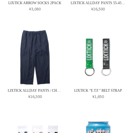
リ
リ
択
LIXTICK ARROW SOCKS 2PACK
LIXTICK ALLDAY PANTS 55-45 / BEIGE
シ
エ
エ
¥
3,080
¥
16,500
で
ョ
ー
ー
こ
き
ン
シ
シ
の
ま
は
ョ
ョ
商
す
商
ン
ン
品
品
が
が
に
ペ
あ
あ
は
ー
り
り
複
ジ
ま
ま
数
か
す。
す。
の
ら
オ
オ
バ
選
プ
プ
リ
択
LIXTICK ALLDAY PANTS / CHARCOAL BLUE (One Wash)
LIXTICK “E.T.F.” BELT STRAP
シ
シ
エ
¥
16,500
¥
1,650
で
ョ
ョ
ー
こ
き
ン
ン
シ
の
ま
は
は
ョ
商
す
商
商
ン
品
品
品
が