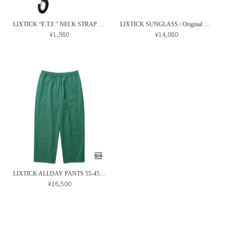
ら
オ
オ
バ
選
プ
プ
リ
択
LIXTICK “E.T.F.” NECK STRAP ’45
LIXTICK SUNGLASS / Original Green
シ
シ
エ
¥
1,980
¥
14,080
で
ョ
ョ
ー
こ
き
ン
ン
シ
の
ま
は
は
ョ
商
す
商
商
ン
品
品
品
が
に
ペ
ペ
あ
は
ー
ー
り
複
ジ
ジ
ま
数
か
か
す。
の
ら
ら
オ
バ
選
選
プ
リ
択
択
LIXTICK ALLDAY PANTS 55-45 / GREEN
シ
エ
¥
16,500
で
で
ョ
ー
き
き
ン
シ
ま
ま
は
ョ
す
す