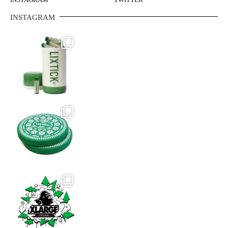
選
INSTAGRAM
択
で
き
ま
す