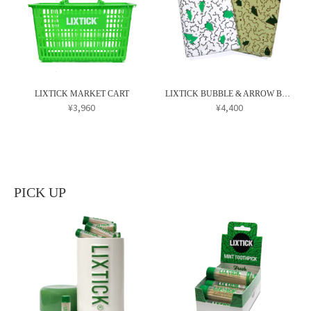
あ
ー
ー
り
ジ
ジ
ま
か
か
す。
ら
ら
オ
選
選
プ
択
択
LIXTICK MARKET CART
LIXTICK BUBBLE & ARROW BIG TOWEL
シ
¥
3,960
¥
4,400
で
で
ョ
こ
き
き
ン
の
ま
ま
は
商
す
す
商
品
品
PICK UP
に
ペ
は
ー
複
ジ
数
か
の
ら
バ
選
リ
択