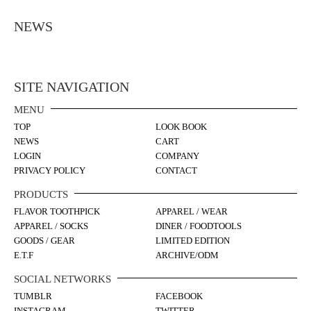
商
ン
品
が
NEWS
ペ
あ
ー
り
ジ
ま
か
SITE NAVIGATION
す。
ら
オ
MENU
選
プ
TOP
LOOK BOOK
択
シ
NEWS
CART
で
ョ
LOGIN
COMPANY
き
PRIVACY POLICY
CONTACT
ン
ま
は
PRODUCTS
す
商
FLAVOR TOOTHPICK
APPAREL / WEAR
品
APPAREL / SOCKS
DINER / FOODTOOLS
ペ
GOODS / GEAR
LIMITED EDITION
E.T.F
ARCHIVE/ODM
ー
ジ
SOCIAL NETWORKS
か
TUMBLR
FACEBOOK
ら
INSTAGRAM
TWITTER