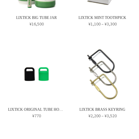
エ
で
ー
き
シ
ま
LIXTICK BIG TUBE JAR
LIXTICK MINT TOOTHPICK
ョ
価
¥
16,500
¥
1,100
–
¥
3,300
す
格
ン
こ
帯:
が
の
¥1,100
あ
商
–
り
¥3,300
品
ま
に
す。
は
オ
複
プ
数
シ
の
ョ
バ
ン
リ
LIXTICK ORIGINAL TUBE HOLDER
LIXTICK BRASS KEYRING
は
エ
価
¥
770
¥
2,200
–
¥
3,520
商
格
ー
こ
こ
品
帯:
シ
の
の
¥2,200
ペ
ョ