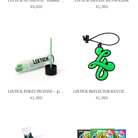
択
LIXTICK AUTHENTIC “Emblem” CAP
LIXTICK DIGITAL KEYHOLDER
シ
エ
¥
8,800
¥
1,980
で
ョ
ー
こ
こ
き
ン
シ
の
の
ま
は
ョ
商
商
す
商
ン
品
品
品
が
に
に
ペ
あ
は
は
ー
り
複
複
ジ
ま
数
数
か
す。
の
の
ら
オ
バ
バ
選
プ
リ
リ
択
LIXTICK POKET INCENSE ~ お香 ~
LIXTICK REFLECTOR KEYCHAIN / EMBLEM
シ
エ
エ
¥
1,980
¥
1,980
で
ョ
ー
ー
こ
こ
き
ン
シ
シ
の
の
ま
は
ョ
ョ
商
商
す
商
ン
ン
品
品
品
が
が
に
に