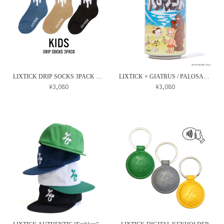
に
ペ
ペ
あ
は
ー
ー
り
複
ジ
ジ
ま
数
か
か
す。
の
ら
ら
オ
バ
選
選
プ
リ
択
択
LIXTICK DRIP SOCKS 3PACK – Rev ver.2 (子供用)
LIXTICK × GIATRUS / PALOSANTO BOTTLE SET
シ
エ
¥
3,080
¥
3,080
で
で
ョ
ー
こ
き
き
ン
シ
の
ま
ま
は
ョ
商
す
す
商
ン
品
品
が
に
ペ
あ
は
ー
り
複
ジ
ま
数
か
す。
の
ら
オ
バ
選
プ
リ