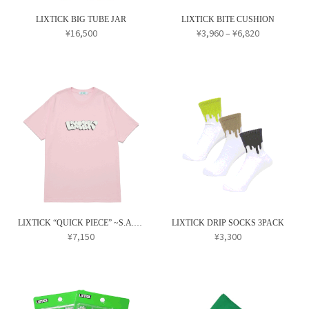
LIXTICK BIG TUBE JAR
LIXTICK BITE CUSHION
価
¥
16,500
¥
3,960
–
¥
6,820
格
こ
帯:
の
¥3,960
商
–
¥6,820
品
に
は
複
数
の
バ
リ
LIXTICK “QUICK PIECE” ~S.A.S.T.~ TEE
LIXTICK DRIP SOCKS 3PACK
エ
¥
7,150
¥
3,300
ー
こ
こ
シ
の
の
ョ
商
商
ン
品
品