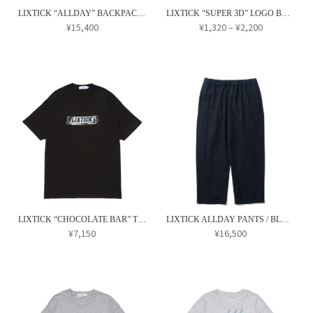
プ
プ
リ
択
LIXTICK “ALLDAY” BACKPACK ver.2
LIXTICK “SUPER 3D” LOGO BADGE
シ
シ
エ
価
¥
15,400
¥
1,320
–
¥
2,200
で
ョ
ョ
格
ー
こ
き
ン
ン
帯:
シ
の
ま
¥1,320
は
は
ョ
商
す
–
商
商
ン
¥2,200
品
品
品
が
に
ペ
ペ
あ
は
ー
ー
り
複
ジ
ジ
ま
数
か
か
す。
の
ら
ら
オ
バ
選
選
プ
リ
択
択
LIXTICK “CHOCOLATE BAR” TEE
LIXTICK ALLDAY PANTS / BLACK (One Wash)
シ
エ
¥
7,150
¥
16,500
で
で
ョ
ー
こ
き
き
ン
シ
の
ま
ま
は
ョ
商
す
す
商
ン
品
品