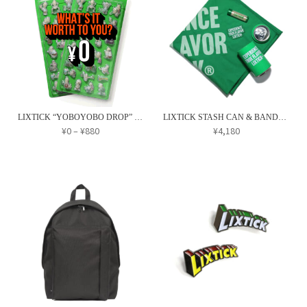
が
に
に
あ
は
は
り
複
複
ま
数
数
す。
の
の
オ
バ
バ
プ
リ
リ
LIXTICK “YOBOYOBO DROP” SEAL
LIXTICK STASH CAN & BANDANA SET
シ
エ
エ
価
¥
0
–
¥
880
¥
4,180
ョ
格
ー
ー
こ
ン
帯:
シ
シ
の
¥0
は
ョ
ョ
商
–
商
ン
ン
¥880
品
品
が
が
に
ペ
あ
あ
は
ー
り
り
複
ジ
ま
ま
数
か
す。
す。
の
ら
オ
オ
バ
選