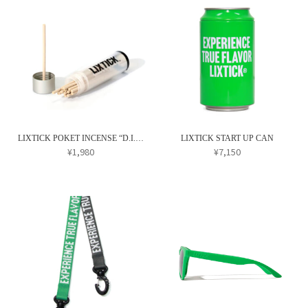
商
商
–
ー
ン
¥3,520
品
品
ジ
が
に
に
か
あ
は
は
ら
り
複
複
選
ま
数
数
択
す。
の
の
で
オ
バ
バ
き
プ
リ
リ
ま
LIXTICK POKET INCENSE “D.I.Y” (White)
LIXTICK START UP CAN
シ
エ
エ
¥
1,980
¥
7,150
す
ョ
ー
ー
こ
ン
シ
シ
の
は
ョ
ョ
商
商
ン
ン
品
品
が
が
に
ペ
あ
あ
は
ー
り
り
複
ジ
ま
ま
数
か
す。
す。
の