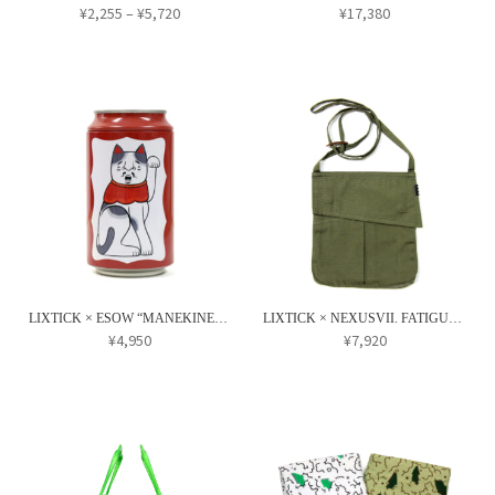
シ
シ
エ
エ
価
¥
2,255
–
¥
5,720
¥
17,380
で
で
ョ
ョ
格
ー
ー
こ
き
き
ン
ン
帯:
シ
シ
の
ま
ま
¥2,255
は
は
ョ
ョ
商
す
す
–
商
商
ン
ン
¥5,720
品
品
品
が
が
に
ペ
ペ
あ
あ
は
ー
ー
り
り
複
ジ
ジ
ま
ま
数
か
か
す。
す。
の
ら
ら
オ
オ
バ
選
選
プ
プ
リ
択
択
LIXTICK × ESOW “MANEKINEKO” LOTTERY CAN
LIXTICK × NEXUSVII. FATIGUE BAG
シ
シ
エ
¥
4,950
¥
7,920
で
で
ョ
ョ
ー
き
き
ン
ン
シ
ま
ま
は
は
ョ
す
す
商
商
ン
品
品
が
ペ
ペ