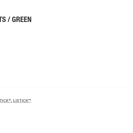
TS / GREEN
XTICK®
,
LIXTICK™