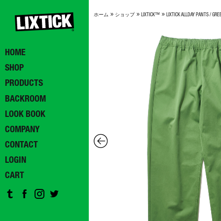
»
»
»
ホーム
ショップ
LIXTICK™
LIXTICK ALLDAY PANTS / GRE
HOME
SHOP
PRODUCTS
BACKROOM
LOOK BOOK
COMPANY
CONTACT
LOGIN
CART