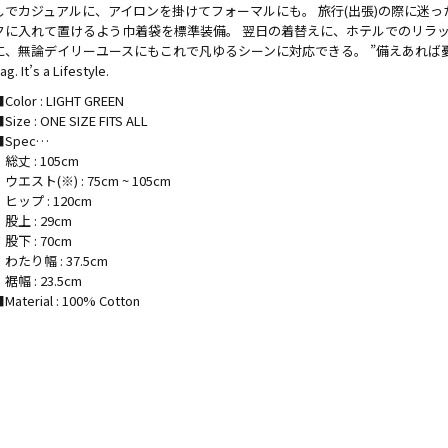
しでカジュアルに、アイロンを掛けてフォーマルにも。 旅行(出張)の際に迷っ
クに入れて置けるよう巾着袋を標準装備。 翌日の着替えに、ホテルでのリラ
に、無論デイリーユースにもこれで凡ゆるシーンに対応できる。 ”備えあれば憂いなし”、I
ag. It’s a Lifestyle.
Color : LIGHT GREEN
Size : ONE SIZE FITS ALL
■Spec…
総丈 : 105cm
ウエスト(※) : 75cm ~ 105cm
・ヒップ : 120cm
股上 : 29cm
股下 : 70cm
・わたり幅 : 37.5cm
裾幅 : 23.5cm
Material : 100% Cotton