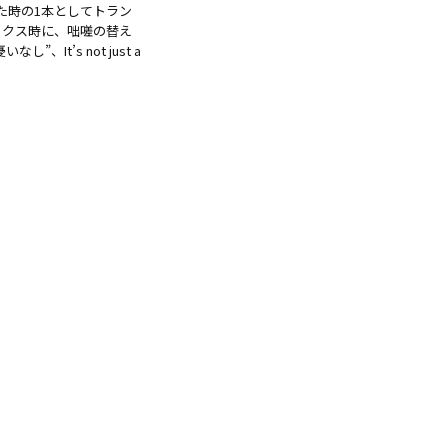
た時の1本としてトラン
ックス時に、咄嗟の替え
t’s not just a