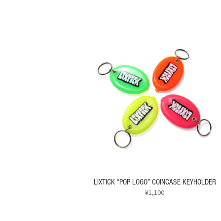
LIXTICK “POP LOGO” COINCASE KEYHOLDER
¥
1,100
こ
の