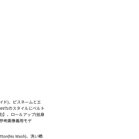
t(サイド)、ピスネームとエ
ANTSのスタイルにベルト
m推奨)】、ロールアップ(低身
※参考画像着用モデ
(No Wash)、洗い晒