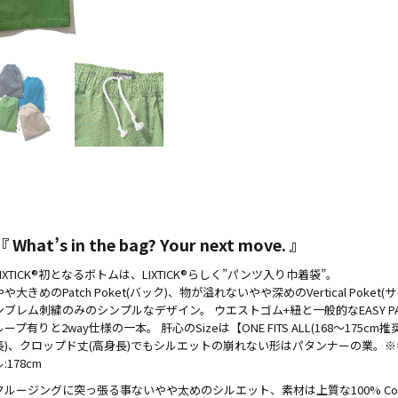
『 What’s in the bag? Your next move. 』
LIXTICK®初となるボトムは、LIXTICK®らしく”パンツ入り巾着袋”。
やや大きめのPatch Poket(バック)、物が溢れないやや深めのVertical Poke
ンブレム刺繍のみのシンプルなデザイン。 ウエストゴム+紐と一般的なEASY P
ループ有りと2way仕様の一本。 肝心のSizeは【ONE FITS ALL(168〜175c
長)、クロップド丈(高身長)でもシルエットの崩れない形はパタンナーの業。
:178cm
クルージングに突っ張る事ないやや太めのシルエット、素材は上質な100% Cotton