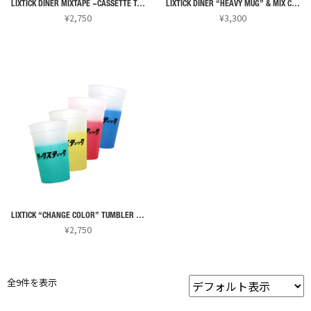
で
LIXTICK DINER MIXTAPE ~CASSETTE TAPE & CD~ [限定]
LIXTICK DINER “HEAVY MUG” & MIX CD SET
ョ
¥
2,750
¥
3,300
き
ン
ま
こ
こ
は
す
の
の
商
商
商
品
品
品
ペ
に
に
ー
は
は
ジ
複
複
か
数
数
ら
の
の
選
バ
バ
択
リ
リ
で
LIXTICK “CHANGE COLOR” TUMBLER SET
エ
エ
¥
2,750
き
ー
ー
ま
シ
シ
す
ョ
ョ
全9件を表示
ン
ン
が
が