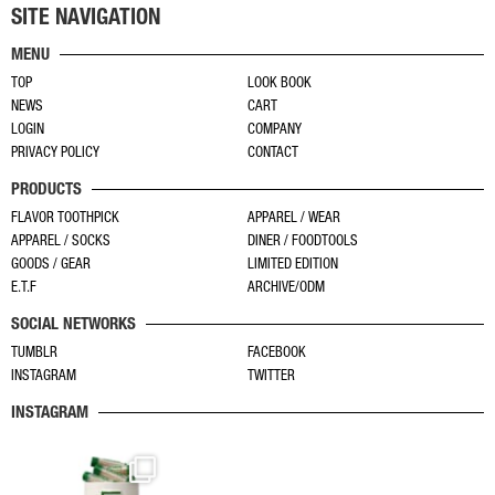
あ
あ
SITE NAVIGATION
り
り
MENU
ま
ま
TOP
LOOK BOOK
す。
す。
NEWS
CART
オ
オ
LOGIN
COMPANY
プ
プ
PRIVACY POLICY
CONTACT
シ
シ
PRODUCTS
ョ
ョ
FLAVOR TOOTHPICK
APPAREL / WEAR
ン
ン
APPAREL / SOCKS
DINER / FOODTOOLS
は
は
GOODS / GEAR
LIMITED EDITION
商
商
E.T.F
ARCHIVE/ODM
品
品
SOCIAL NETWORKS
ペ
ペ
TUMBLR
FACEBOOK
ー
ー
INSTAGRAM
TWITTER
ジ
ジ
か
か
INSTAGRAM
ら
ら
選
選