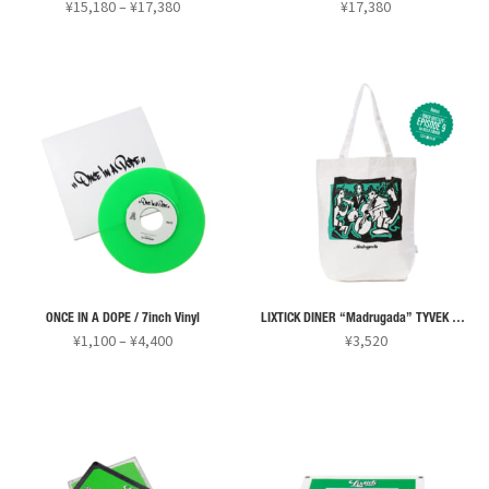
価
¥
15,180
–
¥
17,380
¥
17,380
格
こ
帯:
の
¥15,180
商
–
¥17,380
品
に
は
複
数
の
バ
リ
ONCE IN A DOPE / 7inch Vinyl
LIXTICK DINER “Madrugada” TYVEK BAG & CD
エ
価
¥
1,100
–
¥
4,400
¥
3,520
ー
格
こ
シ
帯:
の
¥1,100
ョ
商
–
ン
¥4,400
品
が
に
あ