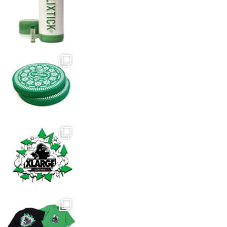
択
択
で
で
き
き
ま
ま
す
す