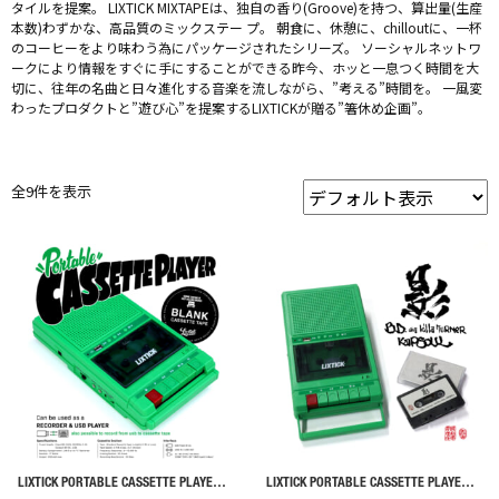
タイルを提案。 LIXTICK MIXTAPEは、独自の香り(Groove)を持つ、算出量(生産
本数)わずかな、高品質のミックステー プ。 朝食に、休憩に、chilloutに、一杯
のコーヒーをより味わう為にパッケージされたシリーズ。 ソーシャルネットワ
ークにより情報をすぐに手にすることができる昨今、ホッと一息つく時間を大
切に、往年の名曲と日々進化する音楽を流しながら、”考える”時間を。 一風変
わったプロダクトと”遊び心”を提案するLIXTICKが贈る”箸休め企画”。
全9件を表示
LIXTICK PORTABLE CASSETTE PLAYER (’25)
LIXTICK PORTABLE CASSETTE PLAYER × KAP SOUL