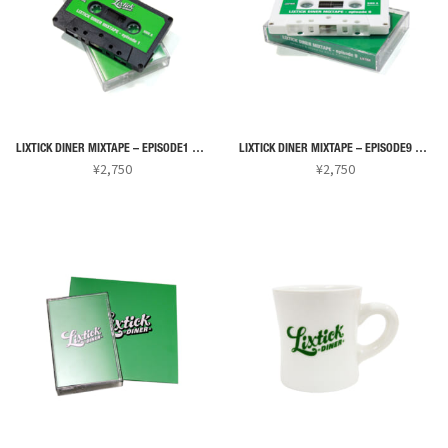
は
り
複
ま
数
す。
の
オ
バ
プ
リ
シ
LIXTICK DINER MIXTAPE – EPISODE1 by 16FLIP (Limited Black)
LIXTICK DINER MIXTAPE – EPISODE9 by KILLA TURNER
エ
ョ
¥
2,750
¥
2,750
ー
ン
シ
は
ョ
商
ン
品
が
ペ
あ
ー
り
ジ
ま
か
す。
ら
オ
選
プ
択
シ