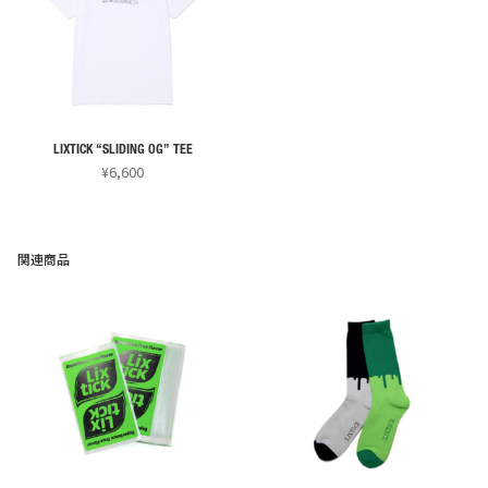
は
は
複
複
数
数
の
の
バ
バ
リ
リ
LIXTICK “SLIDING OG” TEE
エ
エ
¥
6,600
ー
ー
こ
シ
シ
の
ョ
ョ
商
関連商品
ン
ン
品
が
が
に
あ
あ
は
り
り
複
ま
ま
数
す。
す。
の
オ
オ
バ
プ
プ
リ
シ
シ