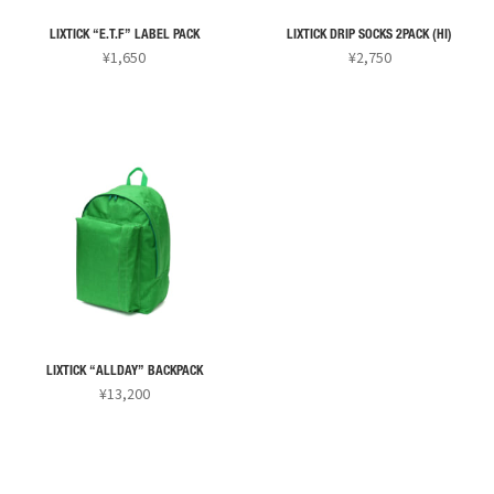
エ
ョ
ョ
ー
ン
ン
LIXTICK “E.T.F” LABEL PACK
LIXTICK DRIP SOCKS 2PACK (HI)
シ
¥
1,650
¥
2,750
は
は
ョ
こ
こ
商
商
ン
の
の
品
品
が
商
商
ペ
ペ
あ
品
品
ー
ー
り
に
に
ジ
ジ
ま
は
は
か
か
す。
複
複
ら
ら
オ
数
数
選
選
プ
の
の
択
択
シ
バ
バ
で
で
ョ
リ
リ
き
き
ン
LIXTICK “ALLDAY” BACKPACK
エ
エ
ま
ま
¥
13,200
は
ー
ー
す
す
こ
商
シ
シ
の
品
ョ
ョ
商
ペ
ン
ン