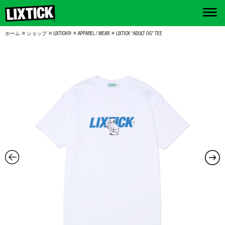
»
»
»
»
ホーム
ショップ
LIXTICK®
APPAREL / WEAR
LIXTICK “ADULT OG” TEE