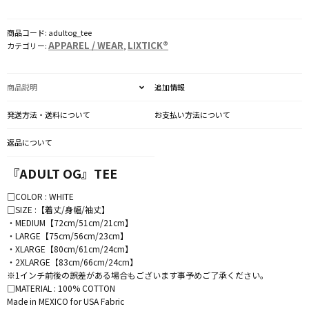
個
商品コード:
adultog_tee
APPAREL / WEAR
LIXTICK®
カテゴリー:
,
商品説明
追加情報
発送方法・送料について
お支払い方法について
返品について
『ADULT OG』TEE
□COLOR : WHITE
□SIZE :【着丈/身幅/袖丈】
・MEDIUM【72cm/51cm/21cm】
・LARGE【75cm/56cm/23cm】
・XLARGE【80cm/61cm/24cm】
・2XLARGE【83cm/66cm/24cm】
※1インチ前後の誤差がある場合もございます事予めご了承ください。
□MATERIAL : 100% COTTON
Made in MEXICO for USA Fabric