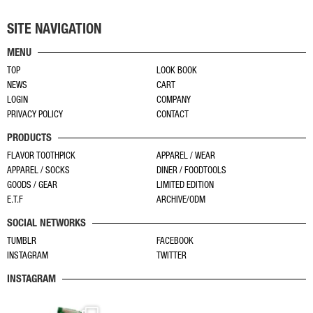
品
ー
が
が
に
ジ
あ
あ
SITE NAVIGATION
は
か
り
り
MENU
複
ら
ま
ま
TOP
LOOK BOOK
数
選
す。
す。
NEWS
CART
の
択
オ
オ
LOGIN
COMPANY
バ
で
プ
プ
PRIVACY POLICY
CONTACT
リ
き
シ
シ
PRODUCTS
エ
ま
ョ
ョ
ー
す
FLAVOR TOOTHPICK
APPAREL / WEAR
ン
ン
APPAREL / SOCKS
DINER / FOODTOOLS
シ
は
は
GOODS / GEAR
LIMITED EDITION
ョ
商
商
E.T.F
ARCHIVE/ODM
ン
品
品
SOCIAL NETWORKS
が
ペ
ペ
あ
TUMBLR
FACEBOOK
ー
ー
INSTAGRAM
TWITTER
り
ジ
ジ
ま
か
か
INSTAGRAM
す。
ら
ら
オ