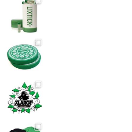
選
選
プ
択
択
シ
で
で
ョ
き
き
ン
ま
ま
は
す
す
商
品
ペ
ー
ジ
か
ら
選
択
で
き
ま
す