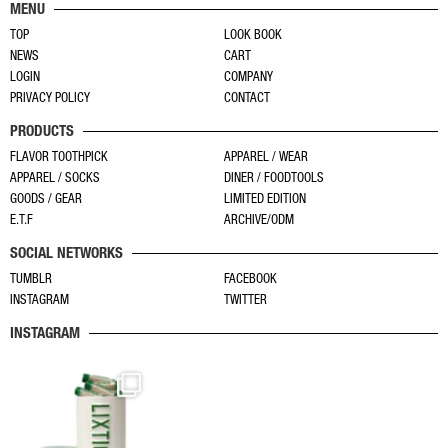
り
り
MENU
複
ら
ま
ま
TOP
LOOK BOOK
数
選
す。
す。
NEWS
CART
の
択
オ
オ
LOGIN
COMPANY
バ
で
プ
プ
PRIVACY POLICY
CONTACT
リ
き
シ
シ
PRODUCTS
エ
ま
ョ
ョ
ー
す
FLAVOR TOOTHPICK
APPAREL / WEAR
ン
ン
APPAREL / SOCKS
DINER / FOODTOOLS
シ
は
は
GOODS / GEAR
LIMITED EDITION
ョ
商
商
E.T.F
ARCHIVE/ODM
ン
品
品
SOCIAL NETWORKS
が
ペ
ペ
あ
TUMBLR
FACEBOOK
ー
ー
INSTAGRAM
TWITTER
り
ジ
ジ
ま
か
か
INSTAGRAM
す。
ら
ら
オ
選
選
プ
択
択
シ
で
で