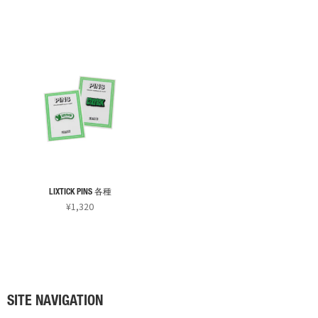
ョ
こ
こ
商
商
ン
の
の
品
品
が
商
商
ペ
ペ
あ
品
品
ー
ー
り
に
に
ジ
ジ
ま
は
は
か
か
す。
複
複
ら
ら
オ
数
数
選
選
プ
の
の
択
択
シ
バ
バ
で
で
ョ
リ
リ
き
き
ン
LIXTICK PINS 各種
エ
エ
ま
ま
¥
1,320
は
ー
ー
す
す
こ
商
シ
シ
の
品
ョ
ョ
商
ペ
ン
ン
品
ー
が
が
に
ジ
あ
あ
SITE NAVIGATION
は
か