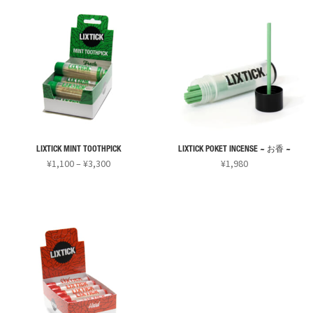
LIXTICK MINT TOOTHPICK
LIXTICK POKET INCENSE ~ お香 ~
価
¥
1,100
–
¥
3,300
¥
1,980
格
こ
こ
帯:
の
の
¥1,100
商
商
–
¥3,300
品
品
に
に
は
は
複
複
数
数