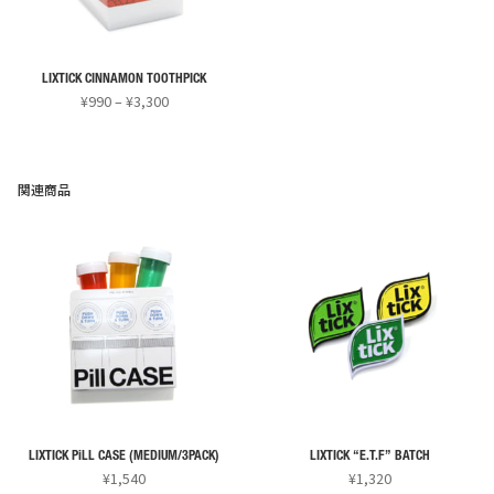
の
の
バ
バ
リ
リ
LIXTICK CINNAMON TOOTHPICK
エ
エ
価
¥
990
–
¥
3,300
ー
ー
格
こ
シ
シ
帯:
の
¥990
ョ
ョ
商
–
関連商品
ン
ン
¥3,300
品
が
が
に
あ
あ
は
り
り
複
ま
ま
数
す。
す。
の
オ
オ
バ
プ
プ
リ
シ
シ
エ
ョ
ョ
ー
ン
ン
LIXTICK PiLL CASE (MEDIUM/3PACK)
LIXTICK “E.T.F” BATCH
シ
¥
1,540
¥
1,320
は
は