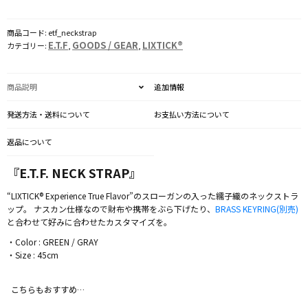
'45
個
商品コード:
etf_neckstrap
E.T.F
GOODS / GEAR
LIXTICK®
カテゴリー:
,
,
商品説明
追加情報
発送方法・送料について
お支払い方法について
返品について
『E.T.F. NECK STRAP』
“LIXTICK® Experience True Flavor”のスローガンの入った繻子織のネックストラ
ップ。 ナスカン仕様なので財布や携帯をぶら下げたり、
BRASS KEYRING(別売)
と合わせて好みに合わせたカスタマイズを。
・Color : GREEN / GRAY
・Size : 45cm
こちらもおすすめ…