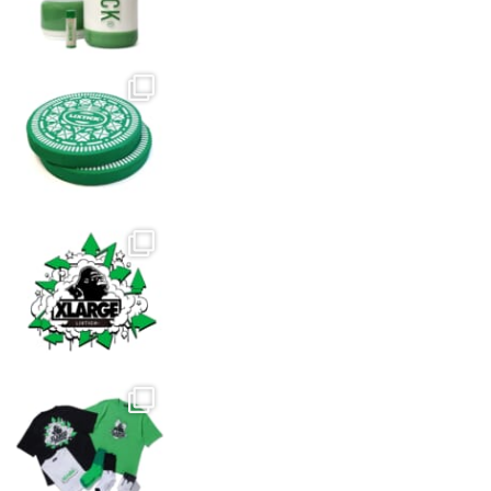
ョ
き
き
ン
ま
ま
は
す
す
商
品
ペ
ー
ジ
か
ら
選
択
で
き
ま
す