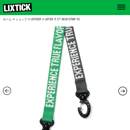
»
»
»
ホーム
ショップ
LIXTICK®
LIXTICK “E.T.F.” NECK STRAP ’45