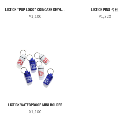
エ
ョ
ョ
ー
ン
ン
LIXTICK “POP LOGO” COINCASE KEYHOLDER
LIXTICK PINS 各種
シ
¥
1,100
¥
1,320
は
は
ョ
こ
こ
商
商
ン
の
の
品
品
が
商
商
ペ
ペ
あ
品
品
ー
ー
り
に
に
ジ
ジ
ま
は
は
か
か
す。
複
複
ら
ら
オ
数
数
選
選
プ
の
の
択
択
シ
バ
バ
で
で
ョ
リ
リ
き
き
ン
LIXTICK WATERPROOF MINI HOLDER
エ
エ
ま
ま
¥
1,100
は
ー
ー
す
す
こ
商
シ
シ
の
品
ョ
ョ
商
ペ
ン
ン