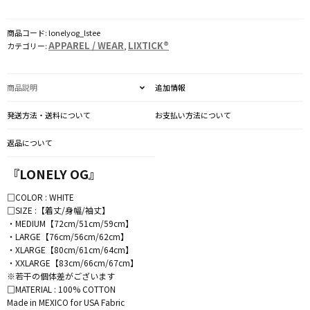
Sleeve
TEE
商品コード:
lonelyog_lstee
個
APPAREL / WEAR
LIXTICK®
カテゴリー:
,
商品説明
追加情報
発送方法・送料について
お支払い方法について
返品について
『LONELY OG』
□COLOR : WHITE
□SIZE :【着丈/身幅/袖丈】
・MEDIUM【72cm/51cm/59cm】
・LARGE【76cm/56cm/62cm】
・XLARGE【80cm/61cm/64cm】
・XXLARGE【83cm/66cm/67cm】
※若干の個体差がございます
□MATERIAL : 100% COTTON
Made in MEXICO for USA Fabric