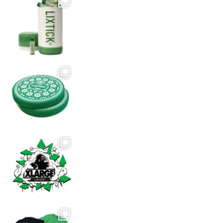
選
選
プ
択
択
シ
で
で
ョ
き
き
ン
ま
ま
は
す
す
商
品
ペ
ー
ジ
か
ら
選
択
で
き
ま
す