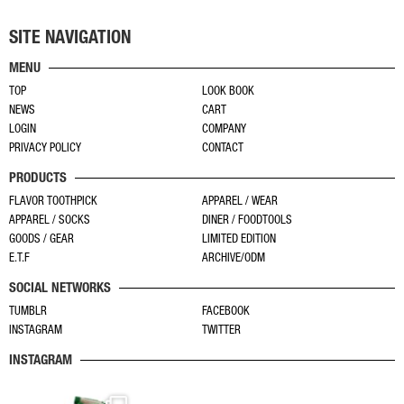
品
ー
が
が
に
ジ
あ
あ
SITE NAVIGATION
は
か
り
り
MENU
複
ら
ま
ま
TOP
LOOK BOOK
数
選
す。
す。
NEWS
CART
の
択
オ
オ
LOGIN
COMPANY
バ
で
プ
プ
PRIVACY POLICY
CONTACT
リ
き
シ
シ
PRODUCTS
エ
ま
ョ
ョ
ー
す
FLAVOR TOOTHPICK
APPAREL / WEAR
ン
ン
APPAREL / SOCKS
DINER / FOODTOOLS
シ
は
は
GOODS / GEAR
LIMITED EDITION
ョ
商
商
E.T.F
ARCHIVE/ODM
ン
品
品
SOCIAL NETWORKS
が
ペ
ペ
あ
TUMBLR
FACEBOOK
ー
ー
INSTAGRAM
TWITTER
り
ジ
ジ
ま
か
か
INSTAGRAM
す。
ら
ら
オ