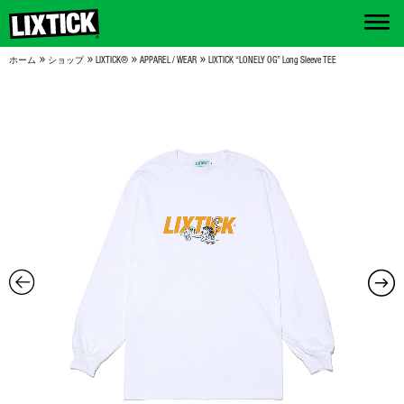
»
»
»
»
ホーム
ショップ
LIXTICK®
APPAREL / WEAR
LIXTICK “LONELY OG” Long Sleeve TEE