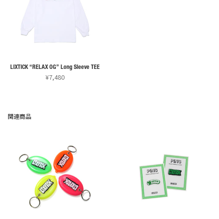
は
は
複
複
数
数
の
の
バ
バ
リ
リ
LIXTICK “RELAX OG” Long Sleeve TEE
エ
エ
¥
7,480
ー
ー
こ
シ
シ
の
ョ
ョ
商
関連商品
ン
ン
品
が
が
に
あ
あ
は
り
り
複
ま
ま
数
す。
す。
の
オ
オ
バ
プ
プ
リ
シ
シ