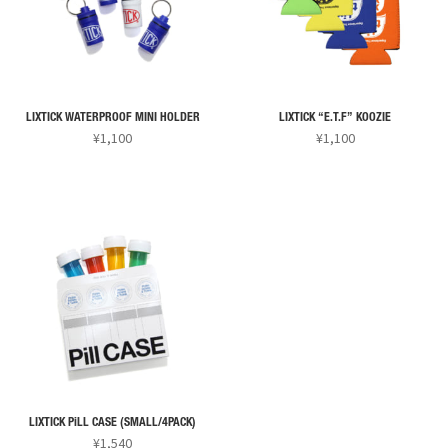
の
バ
リ
エ
ー
LIXTICK WATERPROOF MINI HOLDER
LIXTICK “E.T.F” KOOZIE
シ
¥
1,100
¥
1,100
ョ
こ
こ
ン
の
の
が
商
商
あ
品
品
り
に
に
ま
は
は
す。
複
複
オ
数
数
プ
の
の
シ
バ
バ
ョ
リ
リ
ン
LIXTICK PiLL CASE (SMALL/4PACK)
エ
エ
¥
1,540