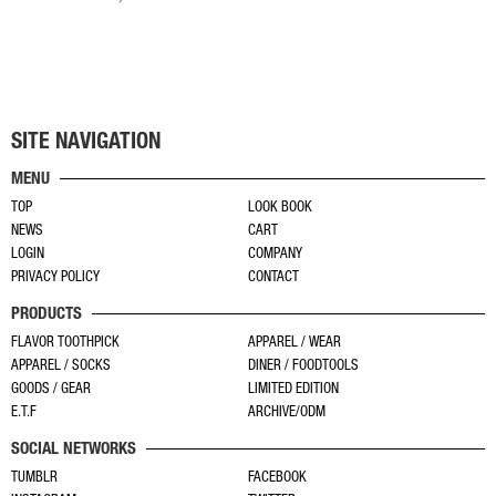
は
ー
ー
こ
商
シ
シ
の
品
ョ
ョ
商
ペ
ン
ン
品
ー
が
が
に
ジ
あ
あ
SITE NAVIGATION
は
か
り
り
MENU
複
ら
ま
ま
TOP
LOOK BOOK
数
選
す。
す。
NEWS
CART
の
択
オ
オ
LOGIN
COMPANY
バ
で
プ
プ
PRIVACY POLICY
CONTACT
リ
き
シ
シ
PRODUCTS
エ
ま
ョ
ョ
ー
す
FLAVOR TOOTHPICK
APPAREL / WEAR
ン
ン
APPAREL / SOCKS
DINER / FOODTOOLS
シ
は
は
GOODS / GEAR
LIMITED EDITION
ョ
商
商
E.T.F
ARCHIVE/ODM
ン
品
品
SOCIAL NETWORKS
が
ペ
ペ
あ
TUMBLR
FACEBOOK
ー
ー