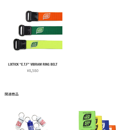
LIXTICK “E.T.F” VIBRAM RING BELT
¥
8,580
こ
の
商
関連商品
品
に
は
複
数