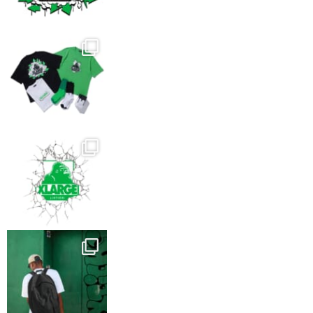
き
ま
す