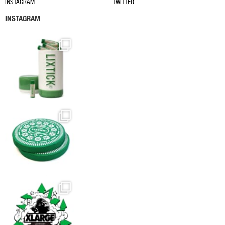
INSTAGRAM
TWITTER
り
ジ
ジ
ま
か
か
INSTAGRAM
す。
ら
ら
オ
選
選
プ
択
択
シ
で
で
ョ
き
き
ン
ま
ま
は
す
す
商
品
ペ
ー
ジ
か
ら
選
択
で