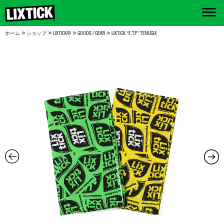
»
»
»
»
ホーム
ショップ
LIXTICK®
GOODS / GEAR
LIXTICK “E.T.F” TENUGUI