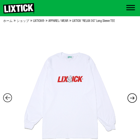
»
»
»
»
ホーム
ショップ
LIXTICK®
APPAREL / WEAR
LIXTICK “RELAX OG” Long Sleeve TEE