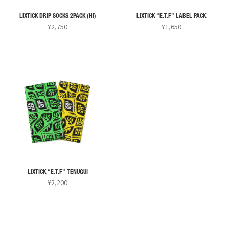
エ
ョ
ョ
ー
ン
ン
LIXTICK DRIP SOCKS 2PACK (HI)
LIXTICK “E.T.F” LABEL PACK
シ
¥
2,750
¥
1,650
は
は
ョ
こ
こ
商
商
ン
の
の
品
品
が
商
商
ペ
ペ
あ
品
品
ー
ー
り
に
に
ジ
ジ
ま
は
は
か
か
す。
複
複
ら
ら
オ
数
数
選
選
プ
の
の
択
択
シ
バ
バ
で
で
ョ
リ
リ
き
き
ン
LIXTICK “E.T.F” TENUGUI
エ
エ
ま
ま
¥
2,200
は
ー
ー
す
す
こ
商
シ
シ
の
品
ョ
ョ
商
ペ
ン
ン