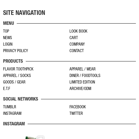
品
ー
が
が
に
ジ
あ
あ
SITE NAVIGATION
は
か
り
り
MENU
複
ら
ま
ま
TOP
LOOK BOOK
数
選
す。
す。
NEWS
CART
の
択
オ
オ
LOGIN
COMPANY
バ
で
プ
プ
PRIVACY POLICY
CONTACT
リ
き
シ
シ
PRODUCTS
エ
ま
ョ
ョ
ー
す
FLAVOR TOOTHPICK
APPAREL / WEAR
ン
ン
APPAREL / SOCKS
DINER / FOODTOOLS
シ
は
は
GOODS / GEAR
LIMITED EDITION
ョ
商
商
E.T.F
ARCHIVE/ODM
ン
品
品
SOCIAL NETWORKS
が
ペ
ペ
あ
TUMBLR
FACEBOOK
ー
ー
INSTAGRAM
TWITTER
り
ジ
ジ
ま
か
か
INSTAGRAM
す。
ら
ら
オ