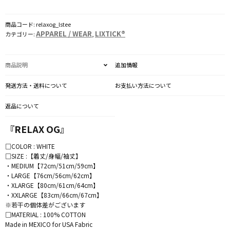
Sleeve
TEE
商品コード:
relaxog_lstee
個
APPAREL / WEAR
LIXTICK®
カテゴリー:
,
商品説明
追加情報
発送方法・送料について
お支払い方法について
返品について
『RELAX OG』
□COLOR : WHITE
□SIZE :【着丈/身幅/袖丈】
・MEDIUM【72cm/51cm/59cm】
・LARGE【76cm/56cm/62cm】
・XLARGE【80cm/61cm/64cm】
・XXLARGE【83cm/66cm/67cm】
※若干の個体差がございます
□MATERIAL : 100% COTTON
Made in MEXICO for USA Fabric