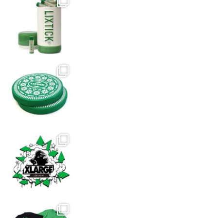
選
選
プ
択
択
シ
で
で
ョ
き
き
ン
ま
ま
は
す
す
商
品
ペ
ー
ジ
か
ら
選
択
で
き
ま
す