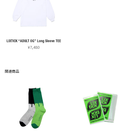
は
は
複
複
数
数
の
の
バ
バ
リ
リ
LIXTICK “ADULT OG” Long Sleeve TEE
エ
エ
¥
7,480
ー
ー
こ
シ
シ
の
ョ
ョ
商
関連商品
ン
ン
品
が
が
に
あ
あ
は
り
り
複
ま
ま
数
す。
す。
の
オ
オ
バ
プ
プ
リ
シ
シ