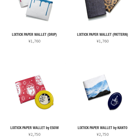
複
複
ま
ま
数
数
す。
す。
の
の
オ
オ
バ
バ
プ
プ
リ
リ
シ
シ
LIXTICK PAPER WALLET (DRIP)
LIXTICK PAPER WALLET (PATTERN)
エ
エ
ョ
ョ
¥
1,760
¥
1,760
ー
ー
ン
ン
こ
こ
シ
シ
は
は
の
の
ョ
ョ
商
商
商
商
ン
ン
品
品
品
品
が
が
ペ
ペ
に
に
あ
あ
ー
ー
は
は
り
り
ジ
ジ
複
複
ま
ま
か
か
数
数
す。
す。
ら
ら
の
の
オ
オ
選
選
バ
バ
プ
プ
択
択
リ
リ
シ
シ
で
で
LIXTICK PAPER WALLET by ESOW
LIXTICK PAPER WALLET by KANTO
エ
エ
ョ
ョ
¥
2,750
¥
2,750
き
き