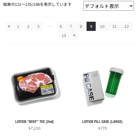
結果の121～135/186を表示しています
1
2
3
…
6
7
8
9
10
11
12
13
LIXTICK “BEEF” TEE (2nd)
LIXTICK PiLL CASE (LARGE)
¥
7,150
¥
770