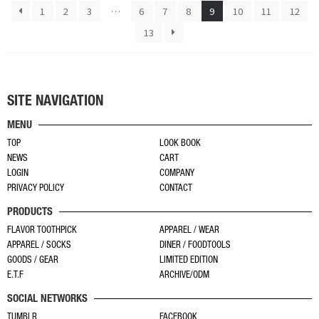
ー
ー
1
2
3
…
6
7
8
9
10
11
12
は
ジ
ジ
複
13
か
か
数
ら
ら
の
選
選
バ
択
択
リ
SITE NAVIGATION
で
で
エ
き
き
MENU
ー
ま
ま
TOP
LOOK BOOK
シ
す
す
NEWS
CART
ョ
LOGIN
COMPANY
ン
PRIVACY POLICY
CONTACT
が
PRODUCTS
あ
FLAVOR TOOTHPICK
APPAREL / WEAR
り
APPAREL / SOCKS
DINER / FOODTOOLS
ま
GOODS / GEAR
LIMITED EDITION
す。
E.T.F
ARCHIVE/ODM
オ
SOCIAL NETWORKS
プ
TUMBLR
FACEBOOK