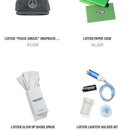
り
り
ジ
ジ
複
複
ま
ま
か
か
数
数
す。
す。
ら
ら
の
の
オ
オ
選
選
バ
バ
プ
プ
択
択
リ
リ
シ
シ
で
で
LIXTICK “PEACE AMAZE” SNAPBACK CAP
LIXTICK PAPER CASE
エ
エ
ョ
ョ
¥
7,150
¥
1,320
き
き
ー
ー
ン
ン
ま
ま
こ
こ
シ
シ
は
は
す
す
の
の
ョ
ョ
商
商
商
商
ン
ン
品
品
品
品
が
が
ペ
ペ
に
に
あ
あ
ー
ー
は
は
り
り
ジ
ジ
複
複
ま
ま
か
か
数
数
す。
す。
ら
ら
の
の
オ
オ
選
選
バ
バ
プ
プ
択
択
リ
リ
シ
シ
で
で
LIXTICK GLOW UP SOCKS 3PACK
LIXTICK LIGHTER HOLDER KIT