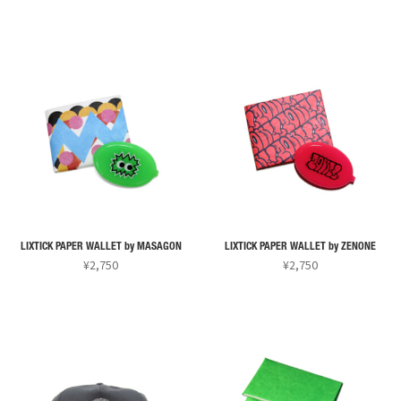
ー
ー
ン
ン
ま
ま
こ
こ
シ
シ
は
は
す
す
の
の
ョ
ョ
商
商
商
商
ン
ン
品
品
品
品
が
が
ペ
ペ
に
に
あ
あ
ー
ー
は
は
り
り
ジ
ジ
複
複
ま
ま
か
か
数
数
す。
す。
ら
ら
の
の
オ
オ
選
選
バ
バ
プ
プ
択
択
リ
リ
シ
シ
で
で
LIXTICK PAPER WALLET by MASAGON
LIXTICK PAPER WALLET by ZENONE
エ
エ
ョ
ョ
¥
2,750
¥
2,750
き
き
ー
ー
ン
ン
ま
ま
こ
こ
シ
シ
は
は
す
す
の
の
ョ
ョ
商
商
商
商
ン
ン
品
品
品
品
が
が
ペ
ペ
に
に
あ
あ
ー
ー
は
は