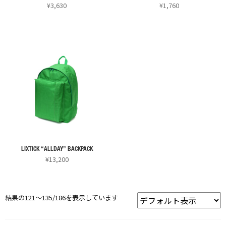
エ
エ
ョ
ョ
¥
3,630
¥
1,760
き
き
ー
ー
ン
ン
ま
ま
シ
シ
は
は
す
す
ョ
ョ
商
商
ン
ン
品
品
が
が
ペ
ペ
あ
あ
ー
ー
り
り
ジ
ジ
ま
ま
か
か
す。
す。
ら
ら
オ
オ
選
選
プ
プ
択
択
シ
シ
で
で
LIXTICK “ALLDAY” BACKPACK
ョ
ョ
¥
13,200
き
き
ン
ン
ま
ま
こ
は
は
す
す
の
商
商
結果の121～135/186を表示しています
商
品
品
品
ペ
ペ
に