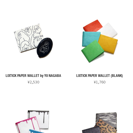
こ
こ
の
の
商
商
品
品
に
に
は
は
複
複
数
数
の
の
バ
バ
リ
リ
LIXTICK PAPER WALLET by YU NAGABA
LIXTICK PAPER WALLET (BLANK)
エ
エ
¥
2,530
¥
1,760
ー
ー
こ
こ
シ
シ
の
の
ョ
ョ
商
商
ン
ン
品
品
が
が
に
に
あ
あ
は
は
り
り