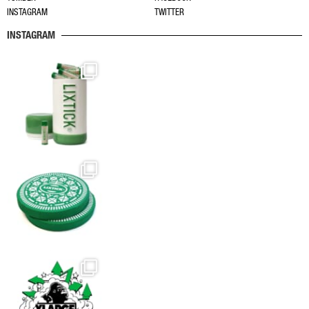
シ
INSTAGRAM
TWITTER
ョ
ン
INSTAGRAM
は
商
品
ペ
ー
ジ
か
ら
選
択
で
き
ま
す