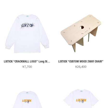
こ
こ
の
の
商
商
品
品
に
に
は
は
複
複
数
数
の
の
バ
バ
リ
リ
LIXTICK “CRACKWALL LOGO” Long Sleeve Tee
LIXTICK “CUSTOM WOOD 2WAY CHAIR”
エ
エ
¥
7,700
¥
26,400
ー
ー
こ
シ
シ
の
ョ
ョ
商
ン
ン
品
が
が
に
あ
あ
は
り
り