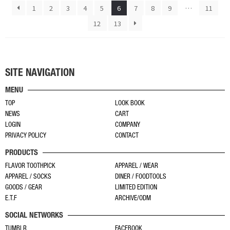
あ
あ
ー
ー
1
2
3
4
5
6
7
8
9
…
11
り
り
ジ
ジ
12
13
ま
ま
か
か
す。
す。
ら
ら
オ
オ
選
選
プ
プ
択
択
SITE NAVIGATION
シ
シ
で
で
ョ
ョ
き
き
MENU
ン
ン
ま
ま
TOP
LOOK BOOK
は
は
す
す
NEWS
CART
商
商
LOGIN
COMPANY
品
品
PRIVACY POLICY
CONTACT
ペ
ペ
PRODUCTS
ー
ー
FLAVOR TOOTHPICK
APPAREL / WEAR
ジ
ジ
APPAREL / SOCKS
DINER / FOODTOOLS
か
か
GOODS / GEAR
LIMITED EDITION
ら
ら
E.T.F
ARCHIVE/ODM
選
選
SOCIAL NETWORKS
択
択
TUMBLR
FACEBOOK