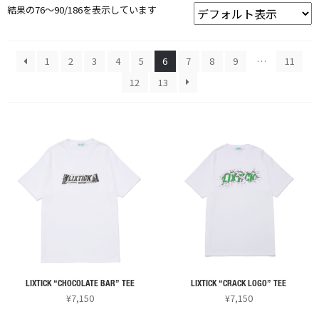
結果の76～90/186を表示しています
1
2
3
4
5
6
7
8
9
…
11
12
13
LIXTICK “CHOCOLATE BAR” TEE
LIXTICK “CRACK LOGO” TEE
¥
7,150
¥
7,150