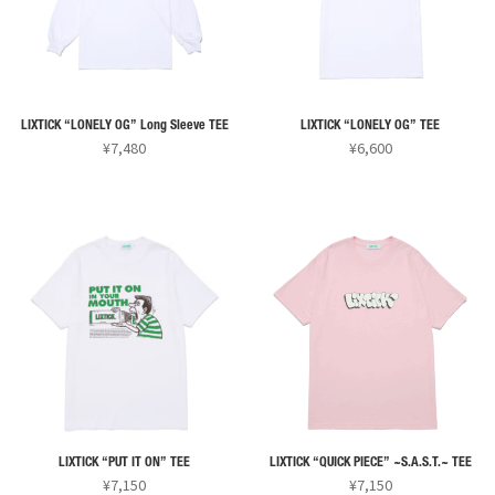
複
ま
ま
数
す。
す。
の
オ
オ
バ
プ
プ
リ
シ
シ
LIXTICK “LONELY OG” Long Sleeve TEE
LIXTICK “LONELY OG” TEE
エ
ョ
ョ
¥
7,480
¥
6,600
ー
ン
ン
こ
こ
シ
は
は
の
の
ョ
商
商
商
商
ン
品
品
品
品
が
ペ
ペ
に
に
あ
ー
ー
は
は
り
ジ
ジ
複
複
ま
か
か
数
数
す。
ら
ら
の
の
オ
選
選
バ
バ
プ
択
択
リ
リ
シ
で
で
LIXTICK “PUT IT ON” TEE
LIXTICK “QUICK PIECE” ~S.A.S.T.~ TEE
エ
エ
ョ
¥
7,150
¥
7,150
き
き