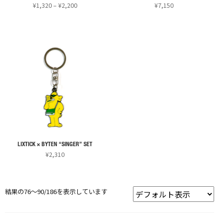
エ
エ
ョ
ョ
価
¥
1,320
–
¥
2,200
¥
7,150
き
き
ー
ー
格
ン
ン
ま
ま
こ
こ
シ
シ
帯:
は
は
す
す
の
の
¥1,320
ョ
ョ
商
商
商
商
–
ン
ン
品
品
¥2,200
品
品
が
が
ペ
ペ
に
に
あ
あ
ー
ー
は
は
り
り
ジ
ジ
複
複
ま
ま
か
か
数
数
す。
す。
ら
ら
の
の
オ
オ
選
選
バ
バ
プ
プ
択
択
リ
リ
シ
シ
で
で
LIXTICK × BYTEN “SINGER” SET
エ
エ
ョ
ョ
¥
2,310
き
き
ー
ー
ン
ン
ま
ま
シ
シ
は
は
す
す
ョ
ョ
商
商
結果の76～90/186を表示しています
ン
ン
品
品
が
が
ペ
ペ