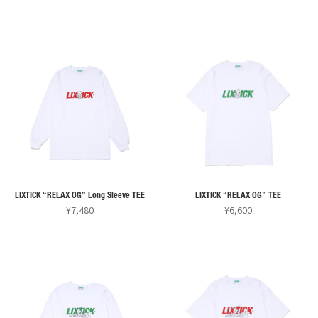
ー
ー
ン
ま
ま
こ
こ
シ
シ
は
す
す
の
の
ョ
ョ
商
商
商
ン
ン
品
品
品
が
が
ペ
に
に
あ
あ
ー
は
は
り
り
ジ
複
複
ま
ま
か
数
数
す。
す。
ら
の
の
オ
オ
選
バ
バ
プ
プ
択
リ
リ
シ
シ
で
LIXTICK “RELAX OG” Long Sleeve TEE
LIXTICK “RELAX OG” TEE
エ
エ
ョ
ョ
¥
7,480
¥
6,600
き
ー
ー
ン
ン
ま
こ
こ
シ
シ
は
は
す
の
の
ョ
ョ
商
商
商
商
ン
ン
品
品
品
品
が
が
ペ
ペ
に
に
あ
あ
ー
ー
は
は