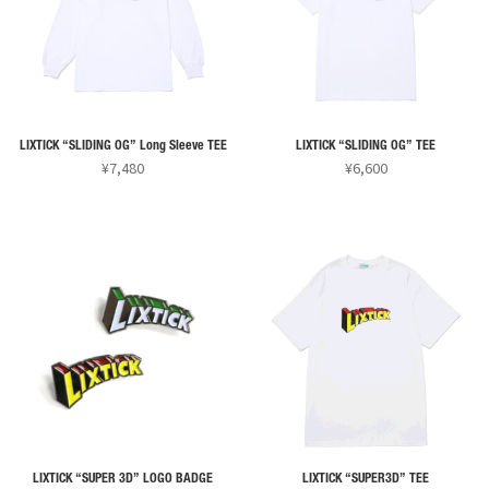
り
り
ジ
ジ
複
複
ま
ま
か
か
数
数
す。
す。
ら
ら
の
の
オ
オ
選
選
バ
バ
プ
プ
択
択
リ
リ
シ
シ
で
で
LIXTICK “SLIDING OG” Long Sleeve TEE
LIXTICK “SLIDING OG” TEE
エ
エ
ョ
ョ
¥
7,480
¥
6,600
き
き
ー
ー
ン
ン
ま
ま
こ
こ
シ
シ
は
は
す
す
の
の
ョ
ョ
商
商
商
商
ン
ン
品
品
品
品
が
が
ペ
ペ
に
に
あ
あ
ー
ー
は
は
り
り
ジ
ジ
複
複
ま
ま
か
か
数
数
す。
す。
ら
ら
の
の
オ
オ
選
選
バ
バ
プ
プ
択
択
リ
リ
シ
シ
で
で
LIXTICK “SUPER 3D” LOGO BADGE
LIXTICK “SUPER3D” TEE