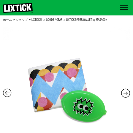
»
»
»
»
ホーム
ショップ
LIXTICK®
GOODS / GEAR
LIXTICK PAPER WALLET by MASAGON