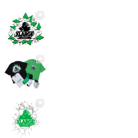
か
ら
選
択
で
き
ま
す