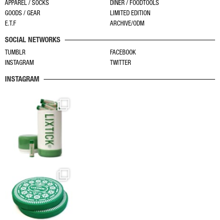
APPAREL / SOCKS
DINER / FOODTOOLS
シ
は
は
GOODS / GEAR
LIMITED EDITION
ョ
商
商
E.T.F
ARCHIVE/ODM
ン
品
品
SOCIAL NETWORKS
が
ペ
ペ
あ
TUMBLR
FACEBOOK
ー
ー
INSTAGRAM
TWITTER
り
ジ
ジ
ま
か
か
INSTAGRAM
す。
ら
ら
オ
選
選
プ
択
択
シ
で
で
ョ
き
き
ン
ま
ま
は
す
す
商
品
ペ
ー
ジ