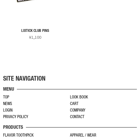
オ
数
数
選
選
プ
の
の
択
択
シ
バ
バ
で
で
ョ
リ
リ
き
き
ン
LIXTICK CLUB PINS
エ
エ
ま
ま
¥
1,100
は
ー
ー
す
す
こ
商
シ
シ
の
品
ョ
ョ
商
ペ
ン
ン
品
ー
が
が
に
ジ
あ
あ
SITE NAVIGATION
は
か
り
り
MENU
複
ら
ま
ま
TOP
LOOK BOOK
数
選
す。
す。
NEWS
CART
の
択
オ
オ
LOGIN
COMPANY
バ
で
プ
プ
PRIVACY POLICY
CONTACT
リ
き
シ
シ
PRODUCTS
エ
ま
ョ
ョ
ー
す
FLAVOR TOOTHPICK
APPAREL / WEAR
ン
ン