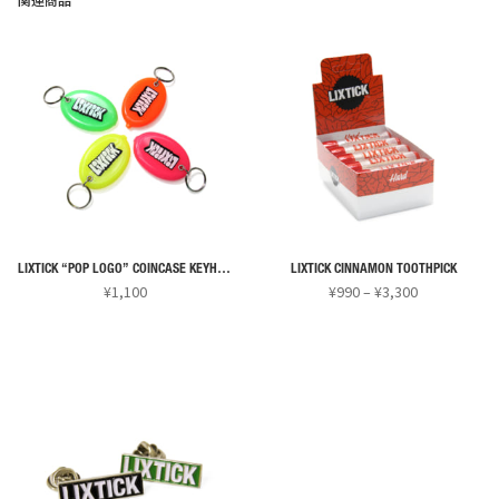
ン
ン
品
が
が
に
あ
あ
は
り
り
複
ま
ま
数
す。
す。
の
オ
オ
バ
プ
プ
リ
シ
シ
エ
ョ
ョ
ー
ン
ン
LIXTICK “POP LOGO” COINCASE KEYHOLDER
LIXTICK CINNAMON TOOTHPICK
価
シ
¥
1,100
¥
990
–
¥
3,300
は
は
格
ョ
こ
こ
商
商
帯:
ン
の
の
品
品
¥990
が
商
商
ペ
ペ
–
あ
¥3,300
品
品
ー
ー
り
に
に
ジ
ジ
ま
は
は
か
か
す。
複
複
ら
ら