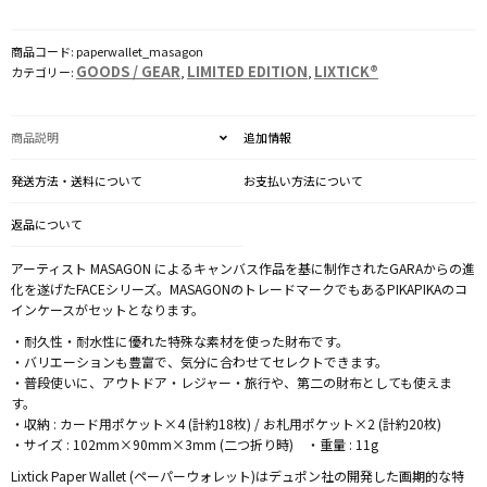
MASAGON
個
商品コード:
paperwallet_masagon
GOODS / GEAR
LIMITED EDITION
LIXTICK®
カテゴリー:
,
,
商品説明
追加情報
発送方法・送料について
お支払い方法について
返品について
アーティスト MASAGON によるキャンバス作品を基に制作されたGARAからの進
化を遂げたFACEシリーズ。MASAGONのトレードマークでもあるPIKAPIKAのコ
インケースがセットとなります。
・耐久性・耐水性に優れた特殊な素材を使った財布です。
・バリエーションも豊富で、気分に合わせてセレクトできます。
・普段使いに、アウトドア・レジャー・旅行や、第二の財布としても使えま
す。
・収納 : カード用ポケット×4 (計約18枚) / お札用ポケット×2 (計約20枚)
・サイズ : 102mm×90mm×3mm (二つ折り時) ・重量 : 11g
Lixtick Paper Wallet (ペーパーウォレット)はデュポン社の開発した画期的な特