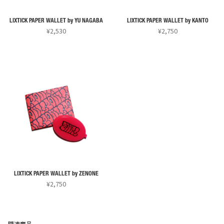
LIXTICK PAPER WALLET by YU NAGABA
LIXTICK PAPER WALLET by KANTO
¥
2,530
¥
2,750
こ
こ
の
の
商
商
品
品
に
に
は
は
複
複
数
数
の
の
バ
バ
リ
リ
LIXTICK PAPER WALLET by ZENONE
エ
エ
¥
2,750
ー
ー
こ
シ
シ
の
ョ
ョ
商
関連商品