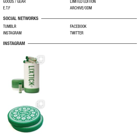
GOODS / GEAR
LIMITED EDITION
ョ
商
商
E.T.F
ARCHIVE/ODM
ン
品
品
SOCIAL NETWORKS
が
ペ
ペ
あ
TUMBLR
FACEBOOK
ー
ー
INSTAGRAM
TWITTER
り
ジ
ジ
ま
か
か
INSTAGRAM
す。
ら
ら
オ
選
選
プ
択
択
シ
で
で
ョ
き
き
ン
ま
ま
は
す
す
商
品
ペ
ー
ジ
か