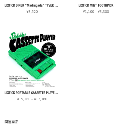
LIXTICK DINER “Madrugada” TYVEK BAG & CD
LIXTICK MINT TOOTHPICK
価
¥
3,520
¥
1,100
–
¥
3,300
格
こ
帯:
の
¥1,100
商
–
¥3,300
品
に
は
複
数
の
バ
リ
LIXTICK PORTABLE CASSETTE PLAYER (’25)
エ
価
¥
15,180
–
¥
17,380
ー
格
こ
シ
帯:
の
¥15,180
ョ
商
–
関連商品
ン
¥17,380