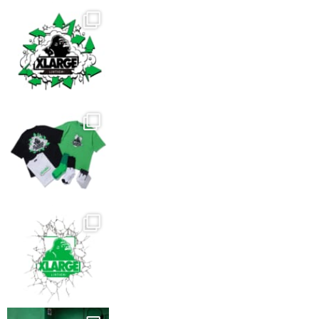
ら
選
択
で
き
ま
す