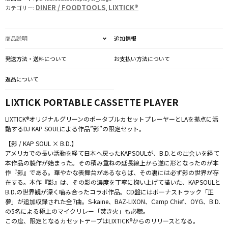
SOUL
DINER / FOODTOOLS
LIXTICK®
カテゴリー:
,
個
商品説明
追加情報
発送方法・送料について
お支払い方法について
返品について
LIXTICK PORTABLE CASSETTE PLAYER
LIXTICK®オリジナルグリーンのポータブルカセットプレーヤーとLAを拠点に活
動するDJ KAP SOULによる作品”影”の限定セット。
【影 / KAP SOUL × B.D.】
アメリカでの長い活動を経て日本へ戻ったKAPSOULが、B.D.との出会いを経て
本作品の製作が始まった。その積み重ねの延長線上から遂に形となったのが本
作『影』である。華やかな表舞台があるならば、その裏には必ず影の世界が存
在する。本作『影』は、その影の濃度を丁寧に掬い上げて描いた、KAPSOULと
B.D.の世界観が深く噛み合ったコラボ作品。CD盤にはボーナストラック「正
夢」が追加収録された全7曲。S-kaine、BAZ-LIXON、Camp Chief、OYG、B.D.
の5名による極上のマイクリレー「焚き火」も必聴。
この度、限定となるカセットテープはLIXTICK®からのリリースとなる。