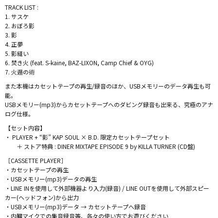
TRACK LIST :
1. サスケ
2. おぼろ影
3. 影
4. 正夢
5. 影縫い
6. 焚き火 (feat. S-kaine, BAZ-LIXON, Camp Chief & OYG)
7. 火遁の術
また本機はカセットテープの再生/録音のほか、USBメモリーのデータ再生も可
能。
USBメモリー(mp3)からカセットテープへのダビング録音も出来る、究極のアナ
ログ仕様。
【セット内容】
・ PLAYER + “影” KAP SOUL × B.D. 限定カセットテープセット
＋ ストア特典 : DINER MIXTAPE EPISODE 9 by KILLA TURNER (CD盤)
［CASSETTE PLAYER］
・カセットテープの再生
・USBメモリー(mp3)データの再生
・LINE INを使用して外部機器より入力(録音) / LINE OUTを使用して外部スピー
カー(ヘッドフォン)から出力
・USBメモリー(mp3)データ → カセットテープへ録音
・内臓マイクでの集音録音等、各々の使い方でお遊びください