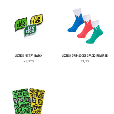
品
が
に
あ
は
り
複
ま
数
す。
の
オ
バ
プ
リ
シ
エ
ョ
ー
ン
LIXTICK “E.T.F” BATCH
LIXTICK DRIP SOCKS 3PACK (REVERSE)
シ
¥
1,320
¥
3,300
は
ョ
こ
こ
商
ン
の
の
品
が
商
商
ペ
あ
品
品
ー
り
に
に
ジ
ま
は
は
か
す。
複
複
ら
オ
数
数
選