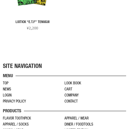
プ
の
の
択
シ
バ
バ
で
ョ
リ
リ
き
ン
LIXTICK “E.T.F” TENUGUI
エ
エ
ま
¥
2,200
は
ー
ー
す
こ
商
シ
シ
の
品
ョ
ョ
商
ペ
ン
ン
品
ー
が
が
に
ジ
あ
あ
SITE NAVIGATION
は
か
り
り
MENU
複
ら
ま
ま
TOP
LOOK BOOK
数
選
す。
す。
NEWS
CART
の
択
オ
オ
LOGIN
COMPANY
バ
で
プ
プ
PRIVACY POLICY
CONTACT
リ
き
シ
シ
PRODUCTS
エ
ま
ョ
ョ
ー
す
FLAVOR TOOTHPICK
APPAREL / WEAR
ン
ン
APPAREL / SOCKS
DINER / FOODTOOLS
シ
は
は