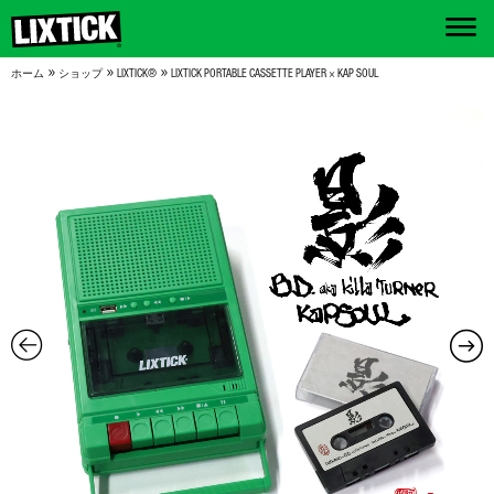
»
»
»
ホーム
ショップ
LIXTICK®
LIXTICK PORTABLE CASSETTE PLAYER × KAP SOUL