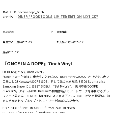
/
7inch
商品コード:
onceinadope_7inch
Vinyl
DINER / FOODTOOLS
LIMITED EDITION
LIXTICK®
カテゴリー:
,
,
個
商品説明
追加情報
発送方法・送料について
お支払い方法について
返品について
『ONCE IN A DOPE』7inch Vinyl
LIXTICK®初となる7inch VINYL。
“Once In A….”=滅多に出会うことのない、DOPE=カッコいい、オリジナル赤い
目梟ことDJ KensawのDOPE SIDE、そして氏の志を継承するDJ Sooma a.k.a
Sampling SniperによるBET SIDEは、”Bet My Life”。 説明不要のDOPE
CLASSICS。タイトルはDJ Kensawの初期作品よりアートワークを手掛けるグラ
フィティ界の雄、ZENONE for NBSによる書き下ろし。LIXTICK®とも縁深い、知
る人ぞ知るヒップホップ・ヒストリーを詰め込んだ傑作。
DOPE SIDE : “ONCE IN A DOPE” Produce DJ KENSAW
BET SIDE : “BET MY LIFE” Produce DJ SOOMA