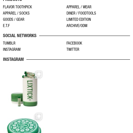
エ
ま
ョ
ョ
ー
す
FLAVOR TOOTHPICK
APPAREL / WEAR
ン
ン
APPAREL / SOCKS
DINER / FOODTOOLS
シ
は
は
GOODS / GEAR
LIMITED EDITION
ョ
商
商
E.T.F
ARCHIVE/ODM
ン
品
品
SOCIAL NETWORKS
が
ペ
ペ
あ
TUMBLR
FACEBOOK
ー
ー
INSTAGRAM
TWITTER
り
ジ
ジ
ま
か
か
INSTAGRAM
す。
ら
ら
オ
選
選
プ
択
択
シ
で
で
ョ
き
き
ン
ま
ま
は
す
す
商
品
ペ