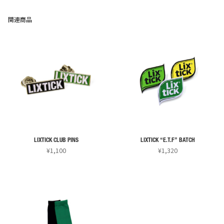
の
¥1,100
商
–
関連商品
¥3,300
品
に
は
複
数
の
バ
リ
エ
ー
LIXTICK CLUB PINS
LIXTICK “E.T.F” BATCH
シ
¥
1,100
¥
1,320
ョ
こ
こ
ン
の
の
が
商
商
あ
品
品
り
に
に
ま