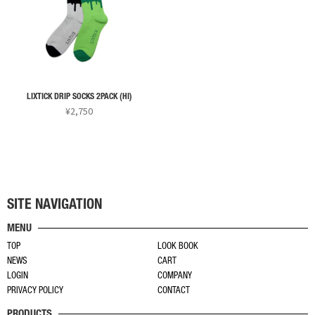
は
は
す。
複
複
オ
数
数
プ
の
の
シ
バ
バ
ョ
リ
リ
ン
LIXTICK DRIP SOCKS 2PACK (HI)
エ
エ
¥
2,750
は
ー
ー
こ
商
シ
シ
の
品
ョ
ョ
商
ペ
ン
ン
品
ー
が
が
に
ジ
あ
あ
SITE NAVIGATION
は
か
り
り
MENU
複
ら
ま
ま
TOP
LOOK BOOK
数
選
す。
す。
NEWS
CART
の
択
オ
オ
LOGIN
COMPANY
バ
で
プ
プ
PRIVACY POLICY
CONTACT
リ
き
シ
シ
PRODUCTS