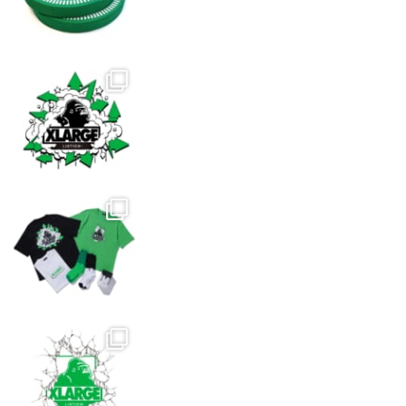
ー
ジ
か
ら
選
択
で
き
ま
す