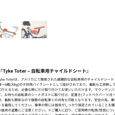
『Tyke Toter – 自転車用チャイルドシート』
Tyke Toterは、アメリカにて開発された画期的な自転車用のチャイルドシー
歳〜6歳(20kg)の子供用バイクシートとして設計されており、着脱も工具無しで簡
に行えるため、必要な時にだけ取り付けてお使いいただけます。マウンテンバイ
ど、お持ちの自転車のシートポストに取り付け、足置き(フットペグパーツ)を
け。着脱も簡易なので複数の自転車との共有も可能となります。安全の為、乗
トを着用してください。乗車の際には器具がしっかり固定されていることを確
の器具の盗難にご注意ください。※ご購入に辺り、ご使用時の転倒/怪我につ