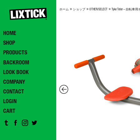
»
»
»
ホーム
ショップ
OTHER/SELECT
Tyke Toter – 
HOME
SHOP
PRODUCTS
BACKROOM
LOOK BOOK
COMPANY
CONTACT
LOGIN
CART