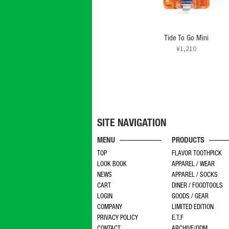
Tide To Go Mini
¥
1,210
SITE NAVIGATION
MENU
PRODUCTS
TOP
FLAVOR TOOTHPICK
LOOK BOOK
APPAREL / WEAR
NEWS
APPAREL / SOCKS
CART
DINER / FOODTOOLS
LOGIN
GOODS / GEAR
COMPANY
LIMITED EDITION
PRIVACY POLICY
E.T.F