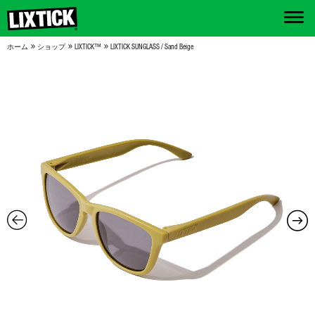
»
»
»
ホーム
ショップ
LIXTICK™
LIXTICK SUNGLASS / Sand Beige