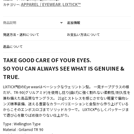
APPAREL / EYEWEAR
LIXTICK™
カテゴリー:
,
商品説明
追加情報
発送方法・送料について
お支払い方法について
返品について
TAKE GOOD CARE OF YOUR EYES.
SO YOU CAN ALWAYS SEE WHAT IS GENUINE &
TRUE.
LIXTICK®初のEye wearはベーシックなウェリントン型。 一見チープグラスの様
だが、TR-90(グリルアミド)を使用し捻り(曲げ)に強く割れない柔軟性/耐久性を
兼ね備えた高品質なサングラス。 21gとストレスを感じさせない軽量で偏向レ
ンズ標準装備、迷える豊富なカラーバリエーションと金型から作り上げている
からこそのエンボスロゴまでソリッドカラーで。 LIXTICK®らしくパッケージま
で遊び心を散りばめ抜かりない仕上がり。
Type : Wellington Type
Material : Grilamid TR 90