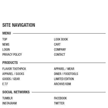
こ
の
商
品
に
SITE NAVIGATION
は
MENU
複
TOP
LOOK BOOK
数
NEWS
CART
の
LOGIN
COMPANY
バ
PRIVACY POLICY
CONTACT
リ
PRODUCTS
エ
ー
FLAVOR TOOTHPICK
APPAREL / WEAR
APPAREL / SOCKS
DINER / FOODTOOLS
シ
GOODS / GEAR
LIMITED EDITION
ョ
E.T.F
ARCHIVE/ODM
ン
SOCIAL NETWORKS
が
あ
TUMBLR
FACEBOOK
INSTAGRAM
TWITTER
り