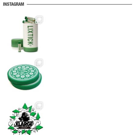
ま
INSTAGRAM
す。
オ
プ
シ
ョ
ン
は
商
品
ペ
ー
ジ
か
ら
選
択
で
き