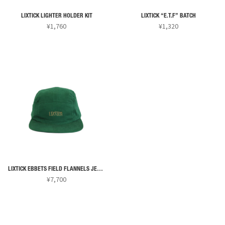
エ
ョ
ョ
ー
ン
ン
LIXTICK LIGHTER HOLDER KIT
LIXTICK “E.T.F” BATCH
シ
¥
1,760
¥
1,320
は
は
ョ
こ
商
商
ン
の
品
品
が
商
ペ
ペ
あ
品
ー
ー
り
に
ジ
ジ
ま
は
か
か
す。
複
ら
ら
オ
数
選
選
プ
の
択
択
シ
バ
で
で
ョ
リ
き
き
ン
LIXTICK EBBETS FIELD FLANNELS JET CAP
エ
ま
ま
¥
7,700
は
ー
す
す
こ
商
シ
の
品
ョ
商
ペ
ン