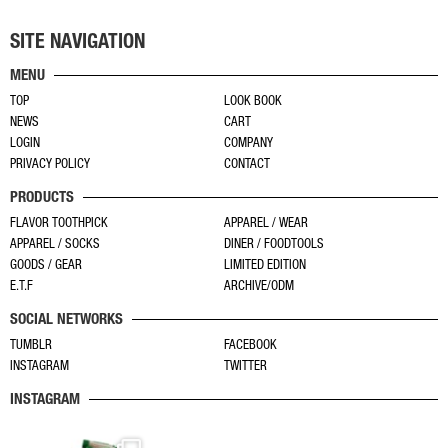
品
ー
が
に
ジ
あ
SITE NAVIGATION
は
か
り
MENU
複
ら
ま
TOP
LOOK BOOK
数
選
す。
NEWS
CART
の
択
オ
LOGIN
COMPANY
バ
で
プ
PRIVACY POLICY
CONTACT
リ
き
シ
PRODUCTS
エ
ま
ョ
ー
す
FLAVOR TOOTHPICK
APPAREL / WEAR
ン
APPAREL / SOCKS
DINER / FOODTOOLS
シ
は
GOODS / GEAR
LIMITED EDITION
ョ
商
E.T.F
ARCHIVE/ODM
ン
品
SOCIAL NETWORKS
が
ペ
あ
TUMBLR
FACEBOOK
ー
INSTAGRAM
TWITTER
り
ジ
ま
か
INSTAGRAM
す。
ら
オ