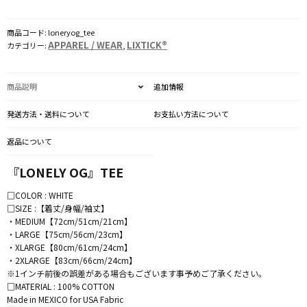
個
商品コード:
loneryog_tee
APPAREL / WEAR
LIXTICK®
カテゴリー:
,
商品説明
追加情報
発送方法・送料について
お支払い方法について
返品について
『LONELY OG』TEE
□COLOR : WHITE
□SIZE :【着丈/身幅/袖丈】
・MEDIUM【72cm/51cm/21cm】
・LARGE【75cm/56cm/23cm】
・XLARGE【80cm/61cm/24cm】
・2XLARGE【83cm/66cm/24cm】
※1インチ前後の誤差がある場合もございます事予めご了承ください。
□MATERIAL : 100% COTTON
Made in MEXICO for USA Fabric