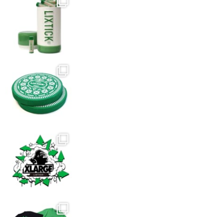
選
プ
択
シ
で
ョ
き
ン
ま
は
す
商
品
ペ
ー
ジ
か
ら
選
択
で
き
ま
す