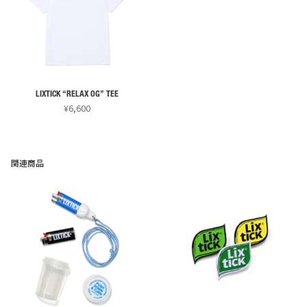
は
は
複
複
数
数
の
の
バ
バ
リ
リ
LIXTICK “RELAX OG” TEE
エ
エ
¥
6,600
ー
ー
こ
シ
シ
の
ョ
ョ
商
関連商品
ン
ン
品
が
が
に
あ
あ
は
り
り
複
ま
ま
数
す。
す。
の
オ
オ
バ
プ
プ
リ
シ
シ