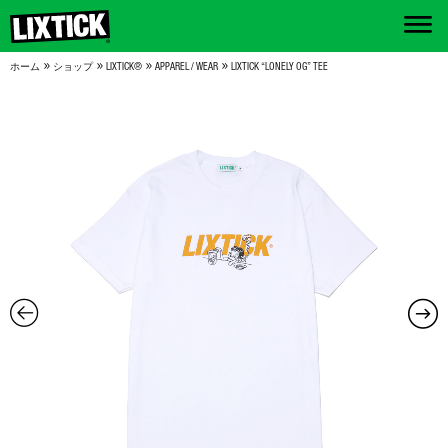
»
»
»
»
ホーム
ショップ
LIXTICK®
APPAREL / WEAR
LIXTICK “LONELY OG” TEE