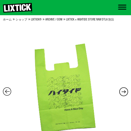
»
»
»
»
ホーム
ショップ
LIXTICK®
ARCHIVE / ODM
LIXTICK × HIGHTIDE STORE RAW DTLA 別注