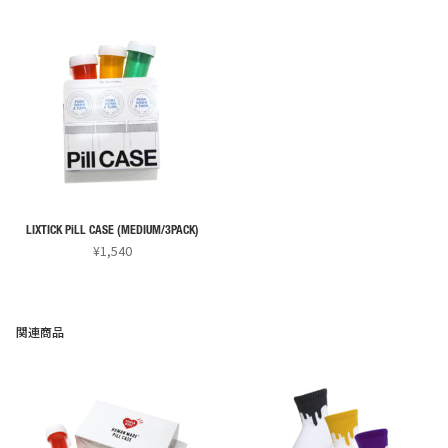
商
商
品
品
に
に
は
は
複
複
数
数
の
の
バ
バ
リ
リ
LIXTICK PiLL CASE (MEDIUM/3PACK)
エ
エ
¥
1,540
ー
ー
こ
シ
シ
の
ョ
ョ
商
関連商品
ン
ン
品
が
が
に
あ
あ
は
り
り
複
ま
ま