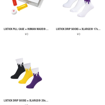
数
す。
す。
の
オ
オ
バ
プ
プ
リ
シ
シ
エ
ョ
ョ
ー
ン
ン
LIXTICK PiLL CASE × HUMAN MADE® 別注
LIXTICK DRIP SOCKS × XLARGE® 17ss 別注
シ
¥
0
¥
0
は
は
ョ
商
商
ン
品
品
が
ペ
ペ
あ
ー
ー
り
ジ
ジ
ま
か
か
す。
ら
ら
オ
選
選
プ
択
択
シ
で
で
ョ
き
き
ン
LIXTICK DRIP SOCKS × XLARGE® 20ss 別注
ま
ま