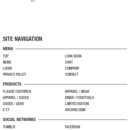
¥
0
は
す
す
商
品
ペ
ー
ジ
SITE NAVIGATION
か
MENU
ら
TOP
LOOK BOOK
選
NEWS
CART
択
LOGIN
COMPANY
で
PRIVACY POLICY
CONTACT
き
PRODUCTS
ま
す
FLAVOR TOOTHPICK
APPAREL / WEAR
APPAREL / SOCKS
DINER / FOODTOOLS
GOODS / GEAR
LIMITED EDITION
E.T.F
ARCHIVE/ODM
SOCIAL NETWORKS
TUMBLR
FACEBOOK