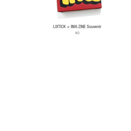
が
あ
り
ま
LIXTICK × IMA:ZINE Souvenir
す。
¥
0
オ
プ
シ
ョ
ン
は
商
品
ペ
ー
ジ
か
ら
選
択
で