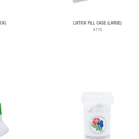
ACK)
LIXTICK PiLL CASE (LARGE)
¥
770
こ
の
商
品
に
は
複
数
の
バ
リ
エ
ー
シ
ョ
ン