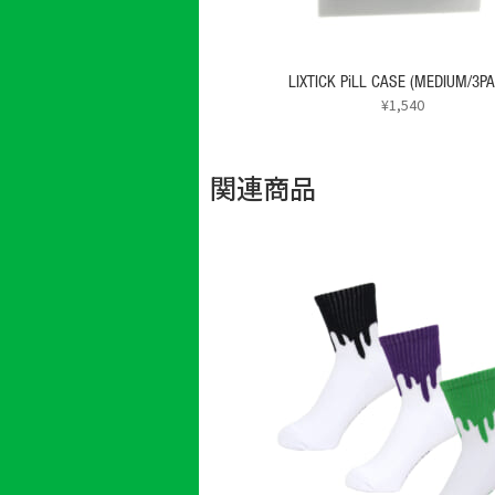
LIXTICK PiLL CASE (MEDIUM/3P
¥
1,540
こ
の
関連商品
商
品
に
は
複
数
の
バ
リ
エ
ー
シ
ョ
ン