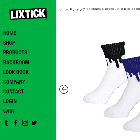
»
»
»
»
ホーム
ショップ
LIXTICK®
ARCHIVE / ODM
LIXTICK D
HOME
SHOP
PRODUCTS
BACKROOM
LOOK BOOK
COMPANY
CONTACT
LOGIN
CART