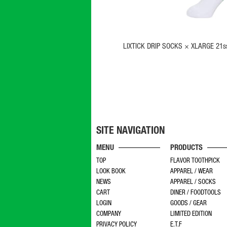
が
あ
り
ま
LIXTICK DRIP SOCKS × XLARGE 2
す。
オ
プ
シ
ョ
ン
は
商
SITE NAVIGATION
品
ペ
MENU
PRODUCTS
ー
TOP
FLAVOR TOOTHPICK
ジ
LOOK BOOK
APPAREL / WEAR
か
NEWS
APPAREL / SOCKS
ら
CART
DINER / FOODTOOLS
選
LOGIN
GOODS / GEAR
択
COMPANY
LIMITED EDITION
で
PRIVACY POLICY
E.T.F