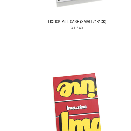
LIXTICK PiLL CASE (SMALL/4PACK)
¥
1,540
こ
の
商
品
に
は
複
数
の
バ
リ
エ
ー
シ
ョ
ン