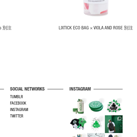
が
あ
り
ま
1ss 別注
LIXTICK ECO BAG × VIOLA AND ROSE 別注
す。
オ
プ
シ
ョ
ン
は
商
品
ペ
SOCIAL NETWORKS
INSTAGRAM
ー
TUMBLR
ジ
FACEBOOK
か
INSTAGRAM
ら
TWITTER
選
択
で