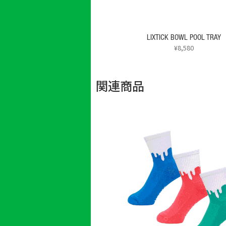
LIXTICK BOWL POOL TRAY
¥
8,580
関連商品