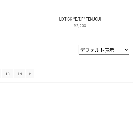
ン
が
あ
LIXTICK “E.T.F” TENUGUI
り
¥
2,200
ま
こ
す。
の
オ
商
プ
品
シ
に
ョ
は
ン
複
13
14
は
数
商
の
品
バ
ペ
リ
ー
エ
ジ
ー
か
シ
ら
ョ
選
ン
択