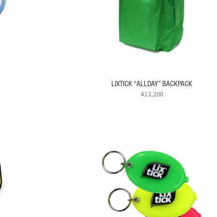
バ
リ
エ
ー
シ
ョ
ン
が
あ
LIXTICK “ALLDAY” BACKPACK
り
¥
13,200
ま
こ
す。
の
オ
商
プ
品
シ
に
ョ
は
ン
複
は
数
商
の
品
バ
ペ
リ
ー