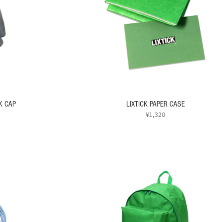
K CAP
LIXTICK PAPER CASE
¥
1,320
こ
の
商
品
に
は
複
数
の