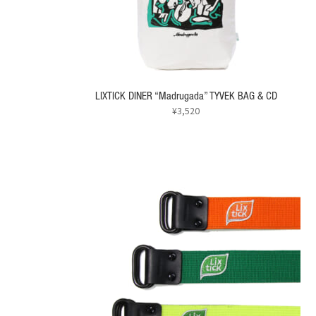
エ
ー
シ
ョ
ン
が
あ
LIXTICK DINER “Madrugada” TYVEK BAG & CD
り
¥
3,520
ま
す。
オ
プ
シ
ョ
ン
は
商
品
ペ
ー
ジ
か