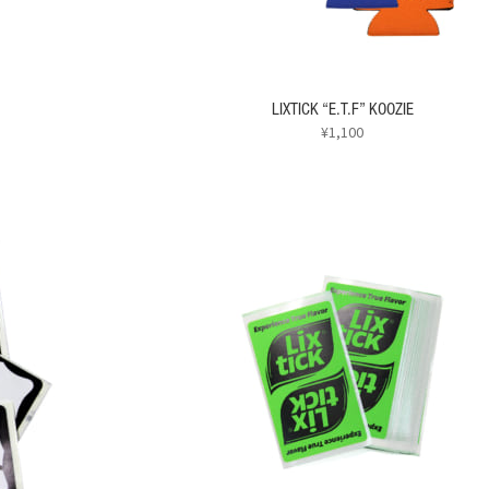
シ
ら
ョ
選
ン
択
が
で
あ
LIXTICK “E.T.F” KOOZIE
き
り
¥
1,100
ま
ま
す
こ
す。
の
オ
商
プ
品
シ
に
ョ
は
ン
複
は
数
商
の
品
バ
ペ
リ
ー
エ
ジ
ー
か
シ
ら
ョ