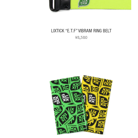
ら
選
択
で
LIXTICK “E.T.F” VIBRAM RING BELT
き
¥
8,580
ま
す
こ
の
商
品
に
は
複
数
の
バ
リ
エ
ー
シ
ョ