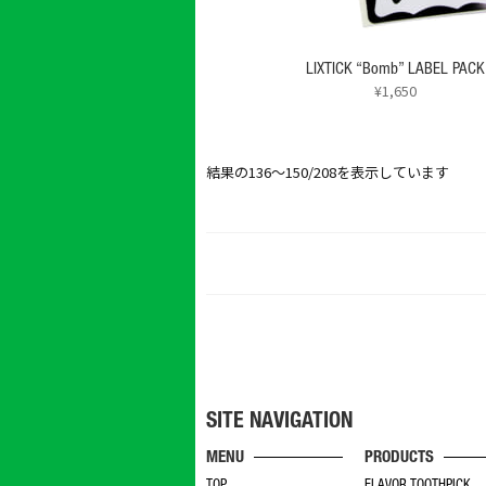
選
ン
択
が
で
あ
LIXTICK “Bomb” LABEL PACK
き
り
¥
1,650
ま
ま
す
す。
オ
結果の136～150/208を表示しています
プ
シ
ョ
ン
は
商
品
ペ
ー
ジ
か
SITE NAVIGATION
ら
選
MENU
PRODUCTS
択