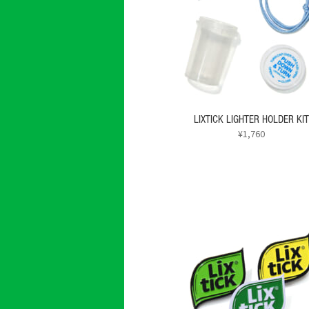
バ
リ
エ
ー
シ
ョ
ン
が
あ
LIXTICK LIGHTER HOLDER KIT
り
¥
1,760
ま
す。
オ
プ
シ
ョ
ン
は
商
品
ペ
ー