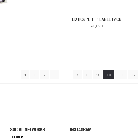
選
ン
択
が
で
あ
LIXTICK “E.T.F” LABEL PACK
き
り
¥
1,650
ま
ま
す
こ
す。
の
オ
商
プ
品
シ
に
ョ
は
ン
複
1
2
3
…
7
8
9
10
11
12
は
数
商
の
品
バ
ペ
リ
ー
エ
ジ
ー
か
シ
ら
ョ
選
SOCIAL NETWORKS
INSTAGRAM
ン
択