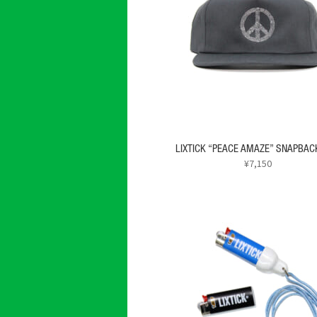
LIXTICK “PEACE AMAZE” SNAPBAC
¥
7,150
こ
の
商
品
に
は
複
数
の