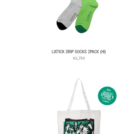
LIXTICK DRIP SOCKS 2PACK (HI)
¥
2,750
こ
の
商
品
に
は
複
数
の
バ
リ