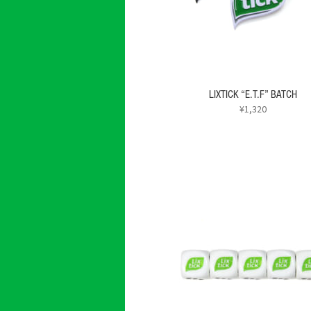
ジ
か
ら
選
択
で
LIXTICK “E.T.F” BATCH
き
¥
1,320
ま
す
こ
の
商
品
に
は
複
数
の
バ
リ
エ
ー