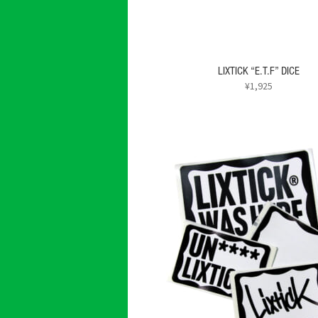
シ
ョ
ン
が
あ
LIXTICK “E.T.F” DICE
り
¥
1,925
ま
こ
す。
の
オ
商
プ
品
シ
に
ョ
は
ン
複
は
数
商
の
品
バ
ペ
リ
ー
エ
ジ
ー
か
シ
ら
ョ