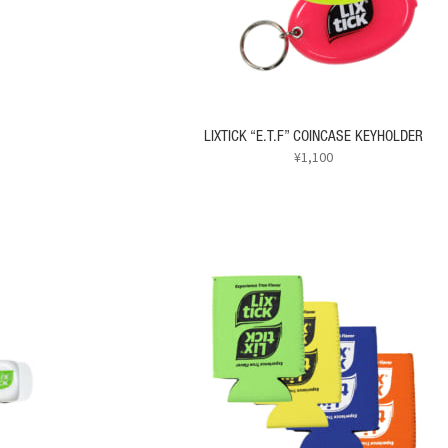
エ
ジ
ー
か
シ
ら
ョ
選
ン
択
が
で
あ
LIXTICK “E.T.F” COINCASE KEYHOLDER
き
り
¥
1,100
ま
ま
す
こ
す。
の
オ
商
プ
品
シ
に
ョ
は
ン
複
は
数
商
の
品
バ
ペ
リ
ー
エ
ジ
ー
か