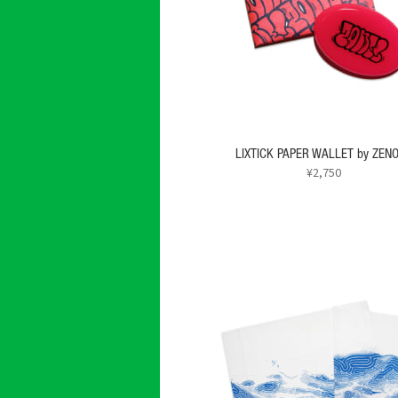
バ
リ
エ
ー
シ
ョ
ン
が
あ
LIXTICK PAPER WALLET by ZEN
り
¥
2,750
ま
こ
す。
の
オ
商
プ
品
シ
に
ョ
は
ン
複
は
数
商
の
品
バ
ペ
リ
ー