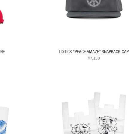
バ
リ
エ
ー
シ
ョ
ン
が
あ
ONE
LIXTICK “PEACE AMAZE” SNAPBACK CAP
り
¥
7,150
ま
こ
す。
の
オ
商
プ
品
シ
に
ョ
は
ン
複
は
数
商
の
品
バ
ペ
リ
ー