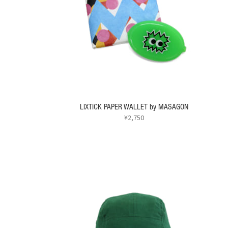
LIXTICK PAPER WALLET by MASAGON
¥
2,750
こ
の
商
品
に
は
複
数
の