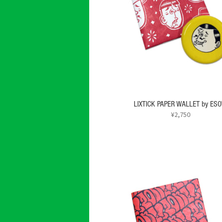
LIXTICK PAPER WALLET by ES
¥
2,750
こ
の
商
品
に
は
複
数
の