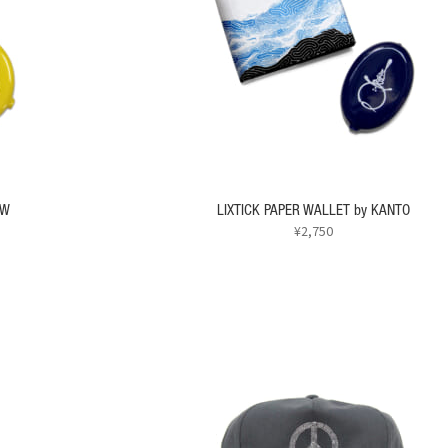
OW
LIXTICK PAPER WALLET by KANTO
¥
2,750
こ
の
商
品
に
は
複
数
の