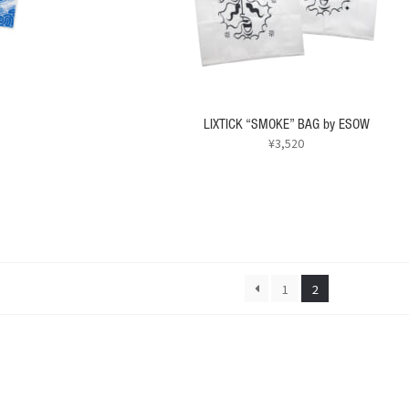
エ
ジ
ー
か
シ
ら
ョ
選
ン
択
が
で
あ
LIXTICK “SMOKE” BAG by ESOW
き
り
¥
3,520
ま
ま
す
こ
す。
の
オ
商
プ
品
シ
に
ョ
は
ン
複
1
2
は
数
商
の
品
バ
ペ
リ
ー
エ
ジ
ー
か