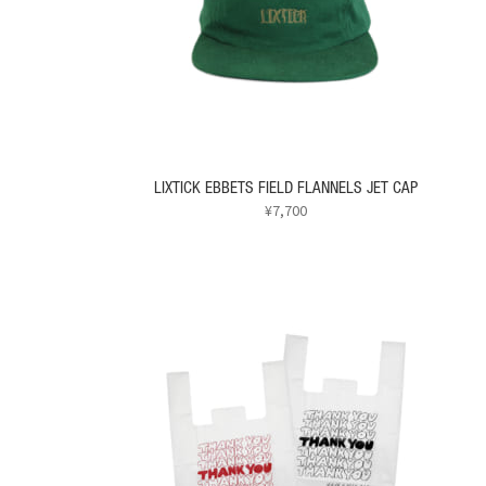
バ
リ
エ
ー
シ
ョ
ン
が
あ
LIXTICK EBBETS FIELD FLANNELS JET CAP
り
¥
7,700
ま
こ
す。
の
オ
商
プ
品
シ
に
ョ
は
ン
複
は
数
商
の
品
バ
ペ
リ
ー