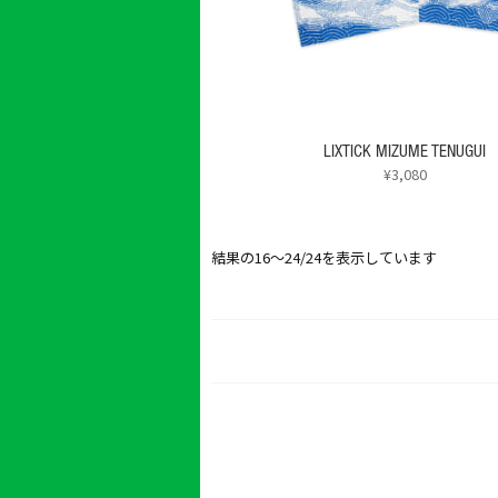
エ
ジ
ー
か
シ
ら
ョ
選
ン
択
が
で
あ
LIXTICK MIZUME TENUGUI
き
り
¥
3,080
ま
ま
す
す。
オ
結果の16～24/24を表示しています
プ
シ
ョ
ン
は
商
品
ペ
ー
ジ
か