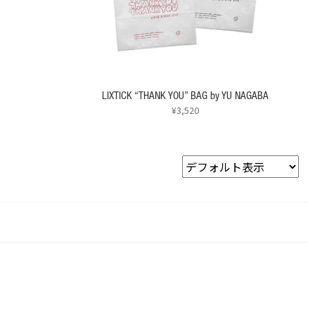
エ
ジ
ー
か
シ
ら
ョ
選
ン
択
が
で
あ
LIXTICK “THANK YOU” BAG by YU NAGABA
き
り
¥
3,520
ま
ま
す
こ
す。
の
オ
商
プ
品
シ
に
ョ
は
ン
複
は
数
商
の
品
バ
ペ
リ
ー
エ
ジ
ー
か