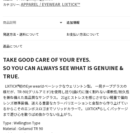
APPAREL / EYEWEAR
LIXTICK™
カテゴリー:
,
商品説明
追加情報
発送方法・送料について
お支払い方法について
返品について
TAKE GOOD CARE OF YOUR EYES.
SO YOU CAN ALWAYS SEE WHAT IS GENUINE &
TRUE.
LIXTICK®初のEye wearはベーシックなウェリントン型。 一見チープグラスの
様だが、TR-90(グリルアミド)を使用し捻り(曲げ)に強く割れない柔軟性/耐久性
を兼ね備えた高品質なサングラス。 21gとストレスを感じさせない軽量で偏向
レンズ標準装備、迷える豊富なカラーバリエーションと金型から作り上げてい
るからこそのエンボスロゴまでソリッドカラーで。 LIXTICK®らしくパッケージ
まで遊び心を散りばめ抜かりない仕上がり。
Type : Wellington Type
Material : Grilamid TR 90