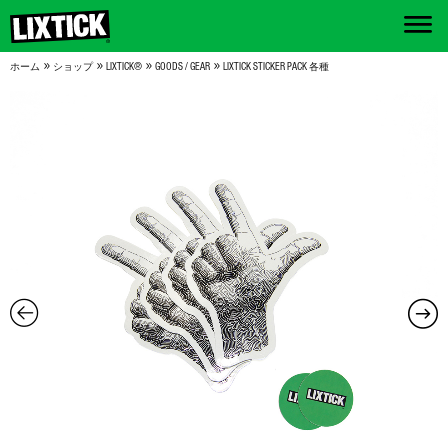
»
»
»
»
ホーム
ショップ
LIXTICK®
GOODS / GEAR
LIXTICK STICKER PACK 各種