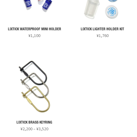
オ
オ
バ
プ
プ
リ
シ
シ
エ
ョ
ョ
ー
ン
ン
LIXTICK WATERPROOF MINI HOLDER
LIXTICK LIGHTER HOLDER KIT
シ
¥
1,100
¥
1,760
は
は
ョ
こ
商
商
ン
の
品
品
が
商
ペ
ペ
あ
品
ー
ー
り
に
ジ
ジ
ま
は
か
か
す。
複
ら
ら
オ
数
選
選
プ
の
択
択
シ
バ
で
で
ョ
リ
き
き
ン
LIXTICK BRASS KEYRING
エ
ま
ま
価
¥
2,200
–
¥
3,520
は
ー
す
す
格