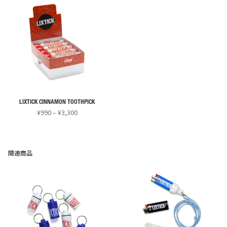
¥3,300
品
品
に
に
は
は
複
複
数
数
の
の
バ
バ
リ
リ
LIXTICK CINNAMON TOOTHPICK
エ
エ
価
¥
990
–
¥
3,300
ー
ー
格
こ
シ
シ
帯:
の
¥990
ョ
ョ
商
–
関連商品
ン
ン
¥3,300
品
が
が
に
あ
あ
は
り
り
複
ま
ま
数
す。
す。
の