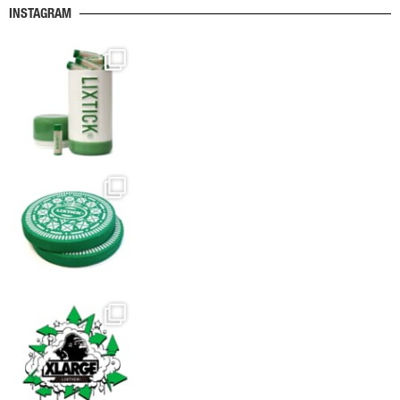
ま
か
INSTAGRAM
す。
ら
オ
選
プ
択
シ
で
ョ
き
ン
ま
は
す
商
品
ペ
ー
ジ
か
ら
選
択
で
き