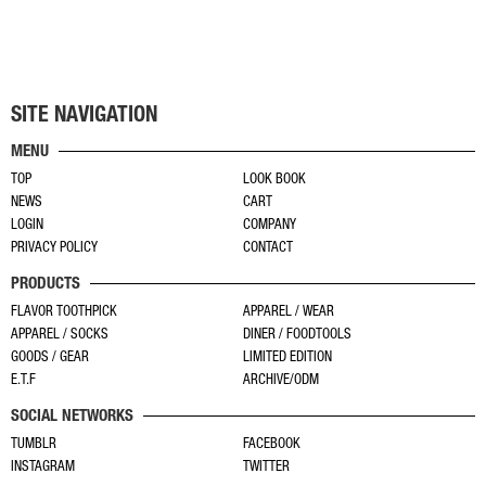
こ
商
シ
帯:
の
品
¥2,200
ョ
商
ペ
–
ン
¥3,520
品
ー
が
に
ジ
あ
SITE NAVIGATION
は
か
り
MENU
複
ら
ま
TOP
LOOK BOOK
数
選
す。
NEWS
CART
の
択
オ
LOGIN
COMPANY
バ
で
プ
PRIVACY POLICY
CONTACT
リ
き
シ
PRODUCTS
エ
ま
ョ
ー
す
FLAVOR TOOTHPICK
APPAREL / WEAR
ン
APPAREL / SOCKS
DINER / FOODTOOLS
シ
は
GOODS / GEAR
LIMITED EDITION
ョ
商
E.T.F
ARCHIVE/ODM
ン
品
SOCIAL NETWORKS
が
ペ
あ
TUMBLR
FACEBOOK
ー
INSTAGRAM
TWITTER
り
ジ