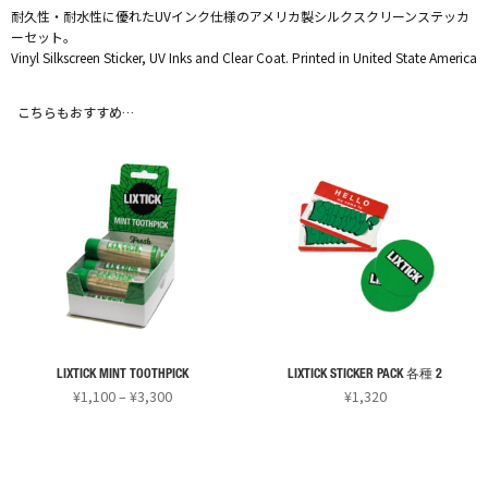
耐久性・耐水性に優れたUVインク仕様のアメリカ製シルクスクリーンステッカ
ーセット。
Vinyl Silkscreen Sticker, UV Inks and Clear Coat. Printed in United State America
こちらもおすすめ…
LIXTICK MINT TOOTHPICK
LIXTICK STICKER PACK 各種 2
価
¥
1,100
–
¥
3,300
¥
1,320
格
こ
こ
帯:
の
の
¥1,100
商
商
–