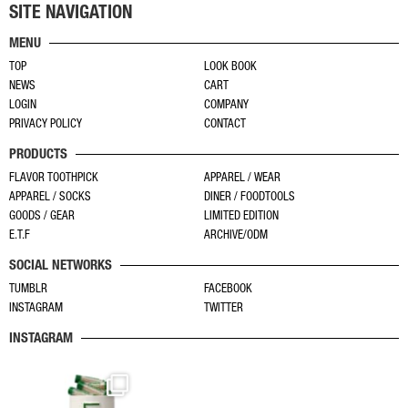
に
ジ
あ
あ
SITE NAVIGATION
は
か
り
り
MENU
複
ら
ま
ま
TOP
LOOK BOOK
数
選
す。
す。
NEWS
CART
の
択
オ
オ
LOGIN
COMPANY
バ
で
プ
プ
PRIVACY POLICY
CONTACT
リ
き
シ
シ
PRODUCTS
エ
ま
ョ
ョ
ー
す
FLAVOR TOOTHPICK
APPAREL / WEAR
ン
ン
APPAREL / SOCKS
DINER / FOODTOOLS
シ
は
は
GOODS / GEAR
LIMITED EDITION
ョ
商
商
E.T.F
ARCHIVE/ODM
ン
品
品
SOCIAL NETWORKS
が
ペ
ペ
あ
TUMBLR
FACEBOOK
ー
ー
INSTAGRAM
TWITTER
り
ジ
ジ
ま
か
か
INSTAGRAM
す。
ら
ら
オ
選
選
プ
択
択