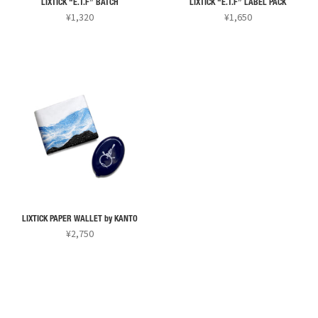
ー
ン
ン
LIXTICK “E.T.F” BATCH
LIXTICK “E.T.F” LABEL PACK
シ
¥
1,320
¥
1,650
は
は
ョ
こ
こ
商
商
ン
の
の
品
品
が
商
商
ペ
ペ
あ
品
品
ー
ー
り
に
に
ジ
ジ
ま
は
は
か
か
す。
複
複
ら
ら
オ
数
数
選
選
プ
の
の
択
択
シ
バ
バ
で
で
ョ
リ
リ
き
き
ン
LIXTICK PAPER WALLET by KANTO
エ
エ
ま
ま
¥
2,750
は
ー
ー
す
す
こ
商
シ
シ
の
品
ョ
ョ
商
ペ
ン
ン
品
ー
が
が