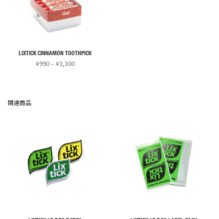
数
数
の
の
バ
バ
リ
リ
LIXTICK CINNAMON TOOTHPICK
エ
エ
価
¥
990
–
¥
3,300
ー
ー
格
こ
シ
シ
帯:
の
¥990
ョ
ョ
商
–
関連商品
ン
ン
¥3,300
品
が
が
に
あ
あ
は
り
り
複
ま
ま
数
す。
す。
の
オ
オ
バ
プ
プ
リ
シ
シ
エ
ョ
ョ