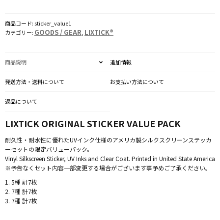
(A
to
商品コード:
sticker_value1
C)
GOODS / GEAR
LIXTICK®
カテゴリー:
,
個
商品説明
追加情報
発送方法・送料について
お支払い方法について
返品について
LIXTICK ORIGINAL STICKER VALUE PACK
耐久性・耐水性に優れたUVインク仕様のアメリカ製シルクスクリーンステッカ
ーセットの限定バリューパック。
Vinyl Silkscreen Sticker, UV Inks and Clear Coat. Printed in United State America
※予告なくセット内容一部変更する場合がございます事予めご了承ください。
1. 5種 計7枚
2. 7種 計7枚
3. 7種 計7枚