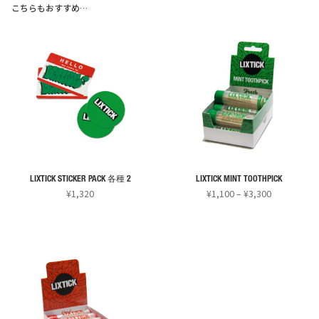
こちらもおすすめ…
LIXTICK STICKER PACK 各種 2
LIXTICK MINT TOOTHPICK
価
¥
1,320
¥
1,100
–
¥
3,300
格
こ
こ
帯:
の
の
¥1,100
商
商
–
¥3,300
品
品
に
に
は
は
複
複