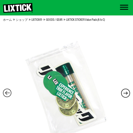
»
»
»
»
ホーム
ショップ
LIXTICK®
GOODS / GEAR
LIXTICK STICKER Value Pack (A to C)