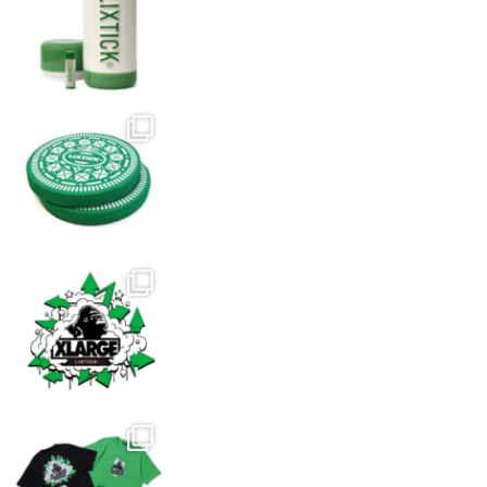
シ
で
で
ョ
き
き
ン
ま
ま
は
す
す
商
品
ペ
ー
ジ
か
ら
選
択
で
き
ま
す