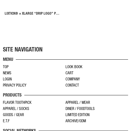
シ
で
で
ョ
き
き
ン
LIXTICK® × XLARGE “DRIP LOGO” POUCH SET 21ss 別注
ま
ま
は
す
す
商
品
ペ
ー
SITE NAVIGATION
ジ
MENU
か
TOP
LOOK BOOK
ら
NEWS
CART
選
LOGIN
COMPANY
択
PRIVACY POLICY
CONTACT
で
PRODUCTS
き
FLAVOR TOOTHPICK
APPAREL / WEAR
ま
APPAREL / SOCKS
DINER / FOODTOOLS
す
GOODS / GEAR
LIMITED EDITION
E.T.F
ARCHIVE/ODM