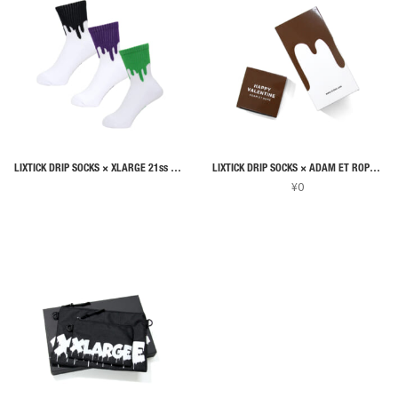
あ
あ
は
り
り
複
ま
ま
数
す。
す。
の
オ
オ
バ
プ
プ
リ
シ
シ
エ
ョ
ョ
ー
ン
ン
LIXTICK DRIP SOCKS × XLARGE 21ss 別注
LIXTICK DRIP SOCKS × ADAM ET ROPE 別注
シ
¥
0
は
は
ョ
商
商
ン
品
品
が
ペ
ペ
あ
ー
ー
り
ジ
ジ
ま
か
か
す。
ら
ら
オ
選
選
プ
択
択