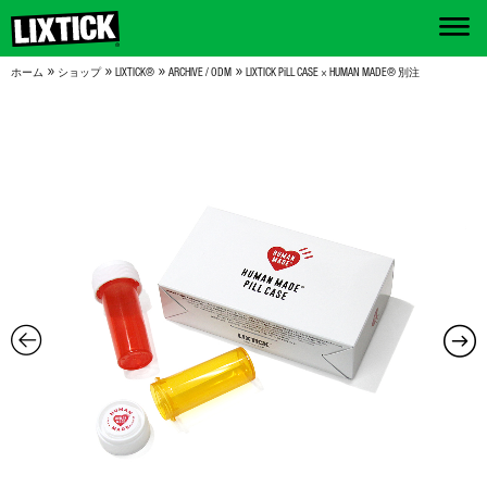
»
»
»
»
ホーム
ショップ
LIXTICK®
ARCHIVE / ODM
LIXTICK PiLL CASE × HUMAN MADE® 別注