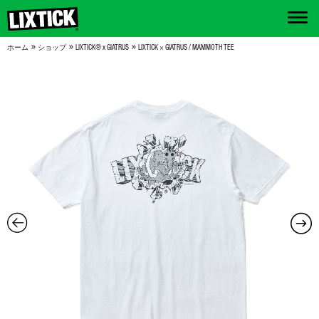
»
»
»
ホーム
ショップ
LIXTICK® x GIATRUS
LIXTICK × GIATRUS / MAMMOTH TEE