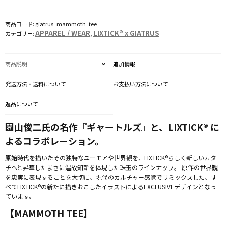
MAMMOTH
TEE
商品コード:
giatrus_mammoth_tee
個
APPAREL / WEAR
LIXTICK® x GIATRUS
カテゴリー:
,
商品説明
追加情報
発送方法・送料について
お支払い方法について
返品について
園山俊二氏の名作『ギャートルズ』と、LIXTICK® に
よるコラボレーション。
原始時代を描いたその独特なユーモアや世界観を、LIXTICK®らしく新しいカタ
チへと昇華したまさに温故知新を体現した珠玉のラインナップ。 原作の世界観
を忠実に表現することを大切に、現代のカルチャー感覚でリミックスした、す
べてLIXTICK®の新たに描きおこしたイラストによるEXCLUSIVEデザインとなっ
ています。
【MAMMOTH TEE】