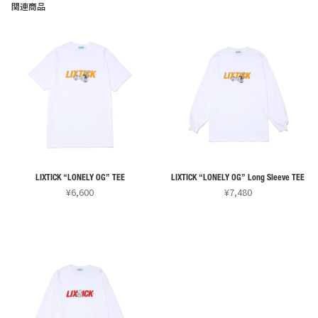
関連商品
ン
ン
が
が
あ
あ
り
り
ま
ま
す。
す。
オ
オ
プ
プ
シ
シ
ョ
ョ
ン
ン
LIXTICK “LONELY OG” TEE
LIXTICK “LONELY OG” Long Sleeve TEE
¥
6,600
¥
7,480
は
は
こ
こ
商
商
の
の
品
品
商
商
ペ
ペ
品
品
ー
ー
に
に
ジ
ジ
は
は
か
か
複
複
ら
ら