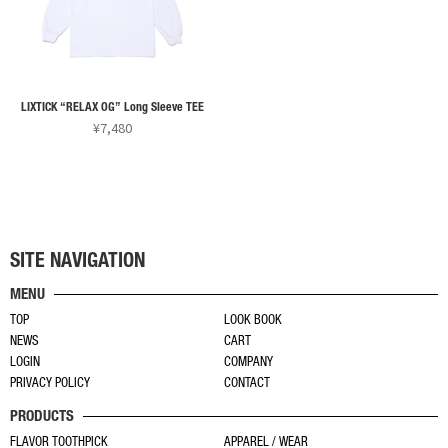
数
数
選
選
の
の
択
択
バ
バ
で
で
リ
リ
き
き
LIXTICK “RELAX OG” Long Sleeve TEE
エ
エ
ま
ま
¥
7,480
ー
ー
す
す
こ
シ
シ
の
ョ
ョ
商
ン
ン
品
が
が
に
あ
あ
SITE NAVIGATION
は
り
り
MENU
複
ま
ま
TOP
LOOK BOOK
数
す。
す。
NEWS
CART
の
オ
オ
LOGIN
COMPANY
バ
プ
プ
PRIVACY POLICY
CONTACT
リ
シ
シ
PRODUCTS
エ
ョ
ョ
ー
FLAVOR TOOTHPICK
APPAREL / WEAR