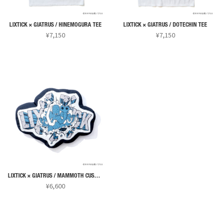
LIXTICK × GIATRUS / HINEMOGURA TEE
LIXTICK × GIATRUS / DOTECHIN TEE
¥
7,150
¥
7,150
こ
こ
の
の
商
商
品
品
に
に
は
は
複
複
数
数
の
の
バ
バ
リ
リ
LIXTICK × GIATRUS / MAMMOTH CUSHION
エ
エ
¥
6,600
ー
ー
シ
シ
ョ
ョ