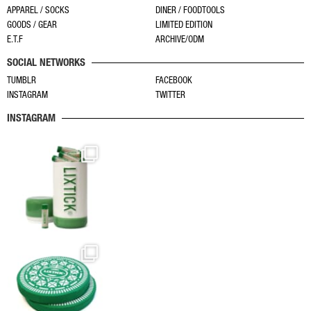
ン
ン
APPAREL / SOCKS
DINER / FOODTOOLS
シ
は
は
GOODS / GEAR
LIMITED EDITION
ョ
商
商
E.T.F
ARCHIVE/ODM
ン
品
品
SOCIAL NETWORKS
が
ペ
ペ
あ
TUMBLR
FACEBOOK
ー
ー
INSTAGRAM
TWITTER
り
ジ
ジ
ま
か
か
INSTAGRAM
す。
ら
ら
オ
選
選
プ
択
択
シ
で
で
ョ
き
き
ン
ま
ま
は
す
す
商
品
ペ
ー