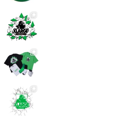
ジ
か
ら
選
択
で
き
ま
す