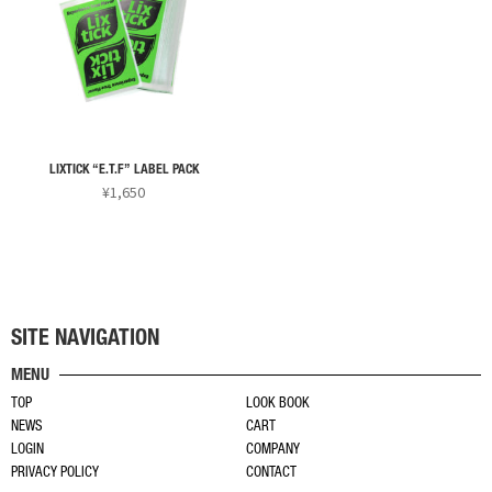
ま
は
は
か
か
す。
複
複
ら
ら
オ
数
数
選
選
プ
の
の
択
択
シ
バ
バ
で
で
ョ
リ
リ
き
き
ン
LIXTICK “E.T.F” LABEL PACK
エ
エ
ま
ま
¥
1,650
は
ー
ー
す
す
こ
商
シ
シ
の
品
ョ
ョ
商
ペ
ン
ン
品
ー
が
が
に
ジ
あ
あ
SITE NAVIGATION
は
か
り
り
MENU
複
ら
ま
ま
TOP
LOOK BOOK
数
選
す。
す。
NEWS
CART
の
択
オ
オ
LOGIN
COMPANY
バ
で
プ
プ
PRIVACY POLICY
CONTACT
リ
き