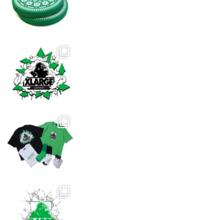
ペ
ー
ジ
か
ら
選
択
で
き
ま
す