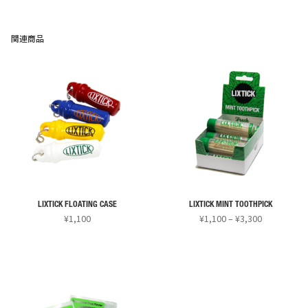
こ
シ
シ
の
ョ
ョ
商
関連商品
ン
ン
品
が
が
に
あ
あ
は
り
り
複
ま
ま
数
す。
す。
の
オ
オ
バ
プ
プ
リ
シ
シ
エ
ョ
ョ
ー
ン
ン
LIXTICK FLOATING CASE
LIXTICK MINT TOOTHPICK
価
シ
¥
1,100
¥
1,100
–
¥
3,300
は
は
格
ョ
こ
こ
商
商
帯:
ン
の
の
品
品
¥1,100
が
商
商
ペ
ペ
–
あ
¥3,300
品
品
ー
ー
り
に
に
ジ
ジ