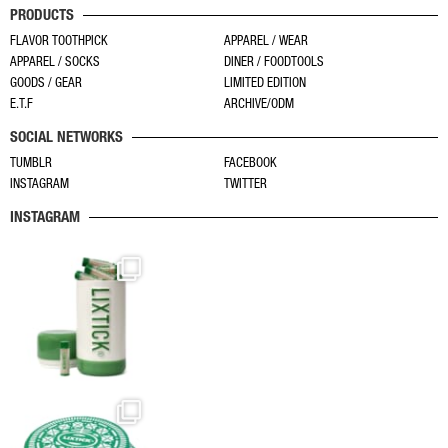
シ
シ
PRODUCTS
エ
ま
ョ
ョ
ー
す
FLAVOR TOOTHPICK
APPAREL / WEAR
ン
ン
APPAREL / SOCKS
DINER / FOODTOOLS
シ
は
は
GOODS / GEAR
LIMITED EDITION
ョ
商
商
E.T.F
ARCHIVE/ODM
ン
品
品
SOCIAL NETWORKS
が
ペ
ペ
あ
TUMBLR
FACEBOOK
ー
ー
INSTAGRAM
TWITTER
り
ジ
ジ
ま
か
か
INSTAGRAM
す。
ら
ら
オ
選
選
プ
択
択
シ
で
で
ョ
き
き
ン
ま
ま
は
す
す
商
品