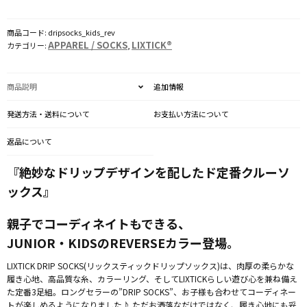
-
Rev
商品コード:
dripsocks_kids_rev
(子
APPAREL / SOCKS
LIXTICK®
カテゴリー:
,
供
用)
商品説明
追加情報
個
発送方法・送料について
お支払い方法について
返品について
『絶妙なドリップデザインを配したド定番クルーソ
ックス』
親子でコーディネイトもできる、
JUNIOR・KIDSのREVERSEカラー登場。
LIXTICK DRIP SOCKS(リックスティックドリップソックス)は、肉厚の柔らかな
履き心地、高品質な糸、カラーリング、そしてLIXTICKらしい遊び心を兼ね備え
た定番3足組。ロングセラーの”DRIP SOCKS”、お子様も合わせてコーディネー
トが楽しめるようになりました♪ ただお洒落なだけではなく、履き心地にも妥