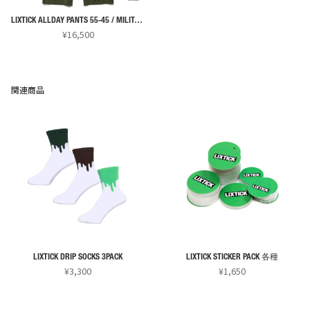
LIXTICK ALLDAY PANTS 55-45 / MILITARY
¥
16,500
関連商品
LIXTICK DRIP SOCKS 3PACK
LIXTICK STICKER PACK 各種
¥
3,300
¥
1,650
こ
こ
の
の