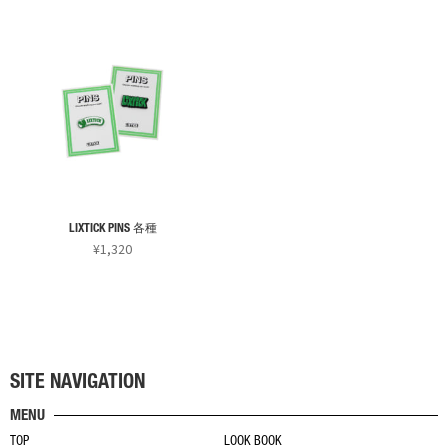
商
商
品
品
に
に
は
は
複
複
数
数
の
の
バ
バ
リ
リ
LIXTICK PINS 各種
エ
エ
¥
1,320
ー
ー
こ
シ
シ
の
ョ
ョ
商
ン
ン
品
が
が
に
あ
あ
SITE NAVIGATION
は
り
り
MENU
複
ま
ま
TOP
LOOK BOOK
数