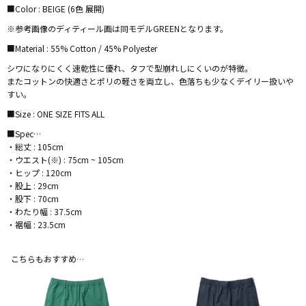
■Color : BEIGE (6色 展開)
※参考画像のディティール画は同モデルGREENとなります。
■Material : 55% Cotton / 45% Polyester
シワになりにくく速乾性に優れ、タフで型崩れしにくいのが特徴。
またコットンの快適さとポリの軽さを両立し、色落ちも少なくデイリー扱いや
すい。
■Size : ONE SIZE FITS ALL
■Spec…
・総丈 : 105cm
・ウエスト(※) : 75cm ~ 105cm
・ヒップ : 120cm
・股上 : 29cm
・股下 : 70cm
・わたり幅 : 37.5cm
・裾幅 : 23.5cm
こちらもおすすめ…