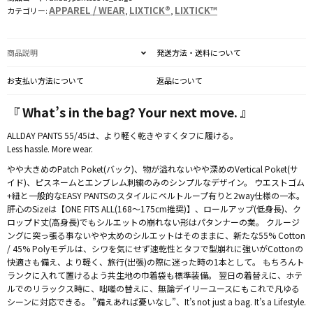
BEIGE
APPAREL / WEAR
LIXTICK®
LIXTICK™
カテゴリー:
,
,
個
商品説明
発送方法・送料について
お支払い方法について
返品について
『 What’s in the bag? Your next move. 』
ALLDAY PANTS 55/45は、より軽く乾きやすくタフに履ける。
Less hassle. More wear.
やや大きめのPatch Poket(バック)、物が溢れないやや深めのVertical Poket(サ
イド)、ピスネームとエンブレム刺繍のみのシンプルなデザイン。 ウエストゴム
+紐と一般的なEASY PANTSのスタイルにベルトループ有りと2way仕様の一本。
肝心のSizeは【ONE FITS ALL(168〜175cm推奨)】、ロールアップ(低身長)、ク
ロップド丈(高身長)でもシルエットの崩れない形はパタンナーの業。 クルージ
ングに突っ張る事ないやや太めのシルエットはそのままに、新たな55% Cotton
/ 45% Polyモデルは、シワを気にせず速乾性とタフで型崩れに強いがCottonの
快適さも備え、より軽く、旅行(出張)の際に迷った時の1本として。 もちろんト
ランクに入れて置けるよう共生地の巾着袋も標準装備。 翌日の着替えに、ホテ
ルでのリラックス時に、咄嗟の替えに、無論デイリーユースにもこれで凡ゆる
シーンに対応できる。 ”備えあれば憂いなし”、It’s not just a bag. It’s a Lifestyle.