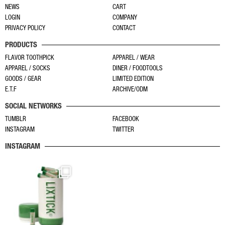
す。
す。
NEWS
CART
の
オ
オ
LOGIN
COMPANY
バ
プ
プ
PRIVACY POLICY
CONTACT
リ
シ
シ
PRODUCTS
エ
ョ
ョ
ー
FLAVOR TOOTHPICK
APPAREL / WEAR
ン
ン
APPAREL / SOCKS
DINER / FOODTOOLS
シ
は
は
GOODS / GEAR
LIMITED EDITION
ョ
商
商
E.T.F
ARCHIVE/ODM
ン
品
品
SOCIAL NETWORKS
が
ペ
ペ
あ
TUMBLR
FACEBOOK
ー
ー
INSTAGRAM
TWITTER
り
ジ
ジ
ま
か
か
INSTAGRAM
す。
ら
ら
オ
選
選
プ
択
択
シ
で
で
ョ
き
き
ン
ま
ま