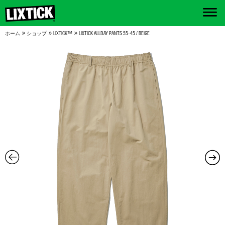
»
»
»
ホーム
ショップ
LIXTICK™
LIXTICK ALLDAY PANTS 55-45 / BEIGE