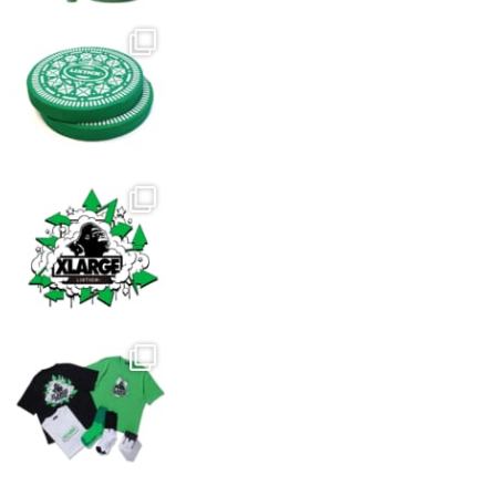
は
す
す
商
品
ペ
ー
ジ
か
ら
選
択
で
き
ま
す