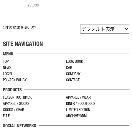
¥
3,300
こ
の
1件の結果を表示中
商
品
に
SITE NAVIGATION
は
MENU
複
TOP
LOOK BOOK
数
NEWS
CART
の
LOGIN
COMPANY
バ
PRIVACY POLICY
CONTACT
リ
PRODUCTS
エ
ー
FLAVOR TOOTHPICK
APPAREL / WEAR
APPAREL / SOCKS
DINER / FOODTOOLS
シ
GOODS / GEAR
LIMITED EDITION
ョ
E.T.F
ARCHIVE/ODM
ン
SOCIAL NETWORKS
が