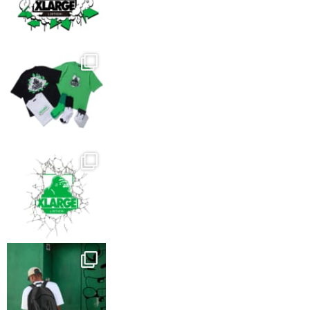
で
き
ま
す