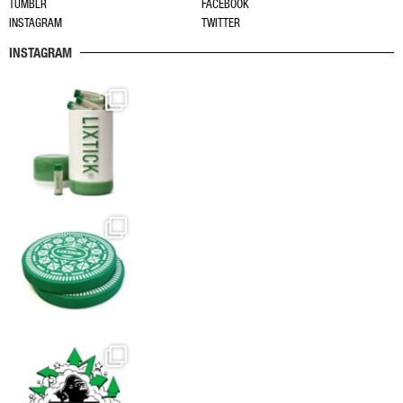
あ
TUMBLR
FACEBOOK
INSTAGRAM
TWITTER
り
ま
INSTAGRAM
す。
オ
プ
シ
ョ
ン
は
商
品
ペ
ー
ジ
か
ら
選
択