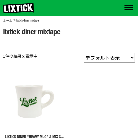
»
ホーム
lixtick diner mixtape
lixtick diner mixtape
1件の結果を表示中
LIXTICK DINER “HEAVY MUG” & MIX CD SET