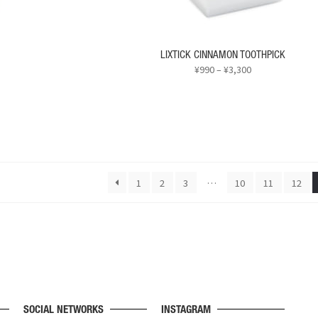
ョ
ン
が
あ
LIXTICK CINNAMON TOOTHPICK
り
価
¥
990
–
¥
3,300
ま
格
こ
す。
帯:
の
¥990
オ
商
–
プ
品
¥3,300
シ
に
ョ
は
ン
複
1
2
3
…
10
11
12
は
数
商
の
品
バ
ペ
リ
ー
エ
ジ
ー
か
シ
ら
ョ
選
SOCIAL NETWORKS
INSTAGRAM
ン