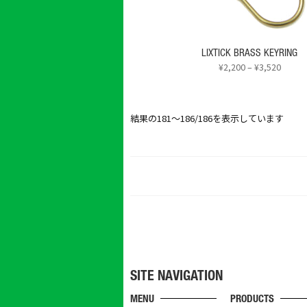
ョ
ン
が
あ
LIXTICK BRASS KEYRING
り
価
¥
2,200
–
¥
3,520
ま
格
こ
す。
帯:
の
¥2,200
オ
商
新
結果の181～186/186を表示しています
–
プ
品
し
¥3,520
シ
に
い
ョ
は
順
ン
複
は
数
商
の
品
バ
ペ
リ
ー
エ
ジ
ー
か
シ
SITE NAVIGATION
ら
ョ
選
MENU
PRODUCTS
ン