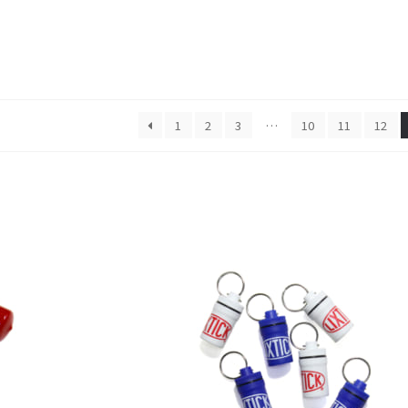
1
2
3
…
10
11
12