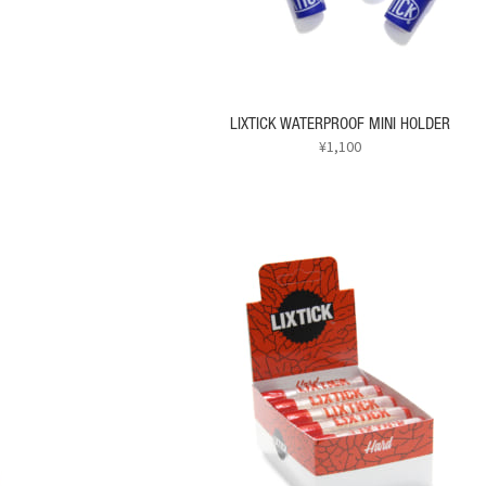
LIXTICK WATERPROOF MINI HOLDER
¥
1,100
こ
の
商
品
に
は
複
数
の
バ
リ
エ
ー
シ