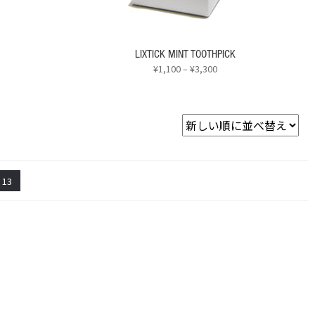
ョ
ン
が
あ
LIXTICK MINT TOOTHPICK
り
価
¥
1,100
–
¥
3,300
ま
格
こ
す。
帯:
の
¥1,100
オ
商
–
プ
品
¥3,300
シ
に
ョ
は
ン
複
13
は
数
商
の
品
バ
ペ
リ
ー
エ
ジ
ー
か
シ
ら
ョ
選
ン