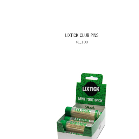
LIXTICK CLUB PINS
¥
1,100
こ
の
商
品
に
は
複
数
の
バ
リ
エ
ー
シ