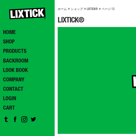
»
»
»
ホーム
ショップ
LIXTICK®
ページ 13
LIXTICK®
HOME
SHOP
PRODUCTS
BACKROOM
LOOK BOOK
COMPANY
CONTACT
LOGIN
CART