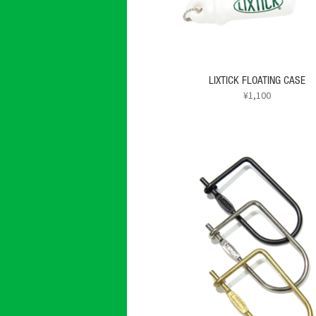
LIXTICK FLOATING CASE
¥
1,100
こ
の
商
品
に
は
複
数
の
バ
リ
エ
ー
シ