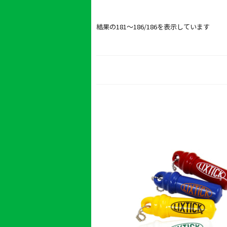
新
結果の181～186/186を表示しています
し
い
順